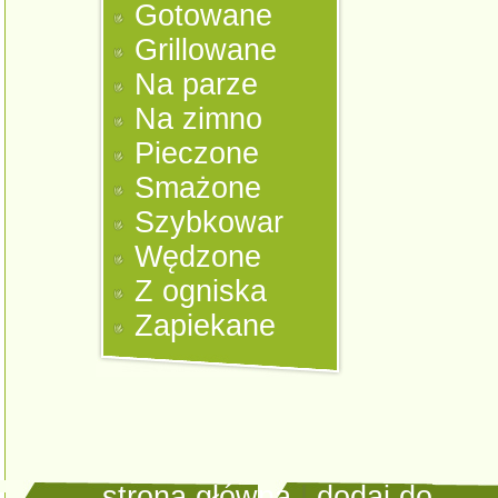
Gotowane
Grillowane
Na parze
Na zimno
Pieczone
Smażone
Szybkowar
Wędzone
Z ogniska
Zapiekane
strona główna
|
dodaj do