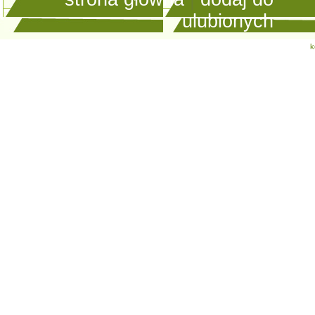
ulubionych
k