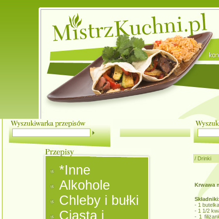
/
Drinki
*Inne
Alkohole
Krwawa m
Chleby i bułki
Składniki
- 1 butelk
- 1 1/2 k
Ciasta i
- 1 filiż