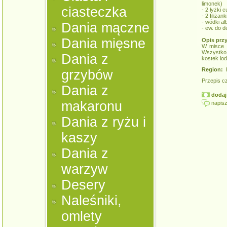
limonek)
ciasteczka
- 2 łyżki 
- 2 filiżan
- wódki a
Dania mączne
- ew. do de
Dania mięsne
Opis prz
W misce z
Wszystko 
Dania z
kostek lo
Region:
K
grzybów
Przepis c
Dania z
dodaj 
makaronu
napisz
Dania z ryżu i
kaszy
Dania z
warzyw
Desery
Naleśniki,
omlety