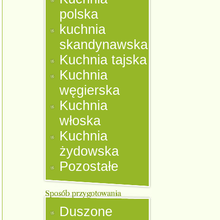
polska
kuchnia
skandynawska
Kuchnia tajska
Kuchnia
węgierska
Kuchnia
włoska
Kuchnia
żydowska
Pozostałe
Duszone