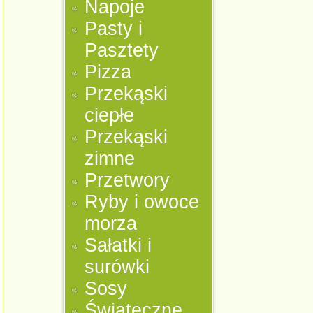
Napoje
Pasty i
Pasztety
Pizza
Przekąski
ciepłe
Przekąski
zimne
Przetwory
Ryby i owoce
morza
Sałatki i
surówki
Sosy
Świąteczne