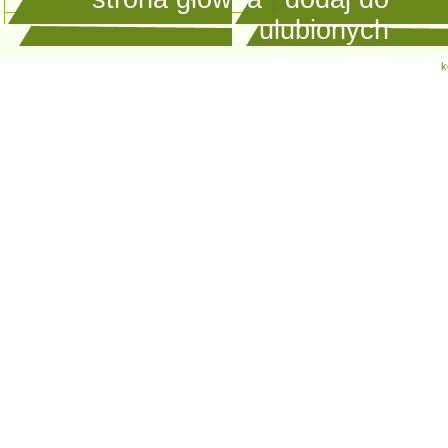
ulubionych
k