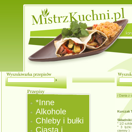
/
Dania z 
*Inne
Alkohole
Kurczak 
Chleby i bułki
Składniki
" 1/2 szkl
" 3 łyżk
Ciasta i
ciemny )