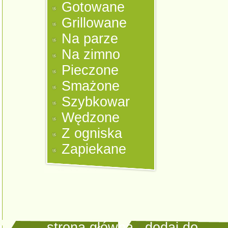
Gotowane
Grillowane
Na parze
Na zimno
Pieczone
Smażone
Szybkowar
Wędzone
Z ogniska
Zapiekane
strona główna
|
dodaj do