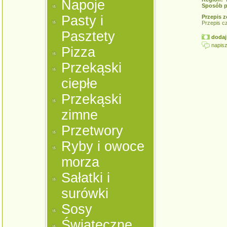
Napoje
Sposób p
Pasty i
Przepis z
Przepis c
Pasztety
dodaj 
napisz
Pizza
Przekąski
ciepłe
Przekąski
zimne
Przetwory
Ryby i owoce
morza
Sałatki i
surówki
Sosy
Świąteczne