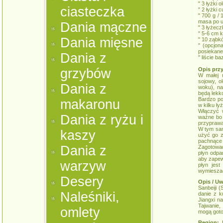
" 3 łyżki 
ciasteczka
" 2 łyżki 
" 700 g / 
masa po us
Dania mączne
" 3 łyżeczk
" 5-6 cm k
Dania mięsne
" 10 ząbkó
" (opcjona
posiekane
Dania z
" liście ba
grzybów
Opis prz
W małej m
sojowy, o
Dania z
woku), na
będą lekk
Bardzo po
makaronu
w kilku ł
Włączyć w
Dania z ryżu i
ważne bo 
przyprawa
W tym sam
kaszy
użyć go z
pachnące
Dania z
Zagotować
płyn odpa
aby zapew
warzyw
płyn jest
wymieszać
Desery
Opis / Uw
Sanbeiji (
Naleśniki,
danie z k
Jiangxi n
Tajwanie,
omlety
mogą goto
Region:
K