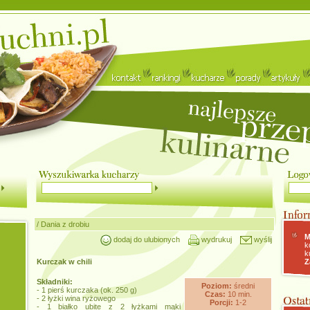
/
Dania z drobiu
M
dodaj do ulubionych
wydrukuj
wyślij
k
k
Kurczak w chili
Z
Składniki:
Poziom:
średni
- 1 pierś kurczaka (ok. 250 g)
Czas:
10 min.
- 2 łyżki wina ryżowego
Porcji:
1-2
- 1 białko ubite z 2 łyżkami mąki