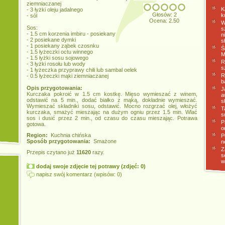
ziemniaczanej
K
- 3 łyżki oleju jadalnego
Głosów: 2
k
- sól
Ocena: 2.50
W
Sos:
s
- 1.5 cm korzenia imbiru - posiekany
n
- 2 posiekane dymki
s
- 1 posiekany ząbek czosnku
Ś
- 1.5 łyżeczki octu winnego
M
- 1.5 łyżki sosu sojowego
R
- 3 łyżki rosołu lub wody
s
- 1 łyżeczka przyprawy chili lub sambal oelek
R
- 0.5 łyżeczki mąki ziemniaczanej
b
Opis przygotowania:
J
Kurczaka pokroić w 1.5 cm kostkę. Mięso wymieszać z winem,
a
odstawić na 5 min., dodać białko z mąką, dokładnie wymieszać.
s
Wymieszać składniki sosu, odstawić. Mocno rozgrzać olej, włożyć
T
kurczaka, smażyć mieszając na dużym ogniu przez 1.5 min. Wlać
s
sos i dusić przez 2 min., od czasu do czasu mieszając. Potrawa
P
gotowa.
o
Region:
Kuchnia chińska
P
Sposób przygotowania:
Smażone
n
Z
Przepis czytano już
11620
razy.
s
w
dodaj swoje zdjęcie tej potrawy (zdjęć: 0)
napisz swój komentarz (wpisów: 0)