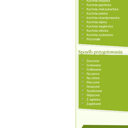
Kuchnia indyjska
Kuchnia japońska
Kuchnia meksykańska
Kuchnia polska
kuchnia skandynawska
Kuchnia tajska
Kuchnia węgierska
Kuchnia włoska
Kuchnia żydowska
Pozostałe
Duszone
Gotowane
Grillowane
Na parze
Na zimno
Pieczone
Smażone
Szybkowar
Wędzone
Z ogniska
Zapiekane