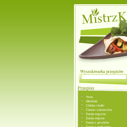
*Inne
Alkohole
Chleby i bułki
Ciasta i ciasteczka
Dania mączne
Dania mięsne
Dania z grzybów
Dania z makaronu