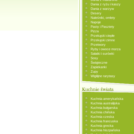
Dania z ryżu i kaszy
Dania z warzyw
Desery
Naleśniki, omlety
Napoje
Pasty i Pasztety
Pizza
Przekąski ciepłe
Przekąski zimne
Przetwory
Ryby i owoce morza
Sałatki i surówki
Sosy
Świąteczne
Zapiekanki
Zupy
Wigilijne rarytasy
Kuchnia amerykańska
Kuchnia australijska
Kuchnia bułgarska
Kuchnia chińska
Kuchnia czeska
Kuchnia francuska
Kuchnia grecka
Kuchnia hiszpańska