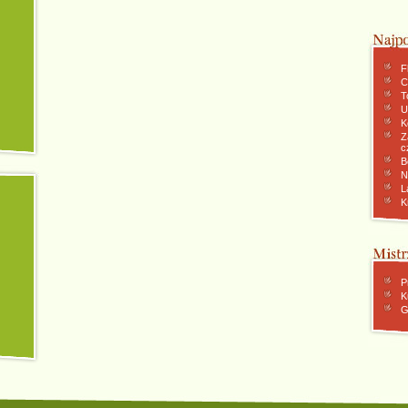
F
C
To
U
K
Z
c
B
N
L
K
P
K
G