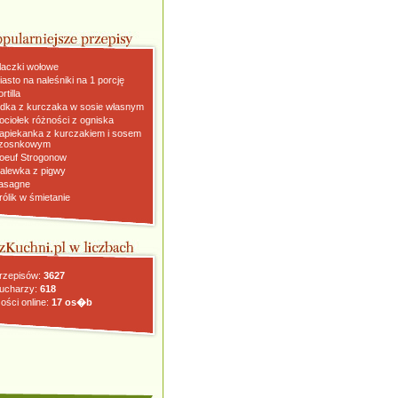
laczki wołowe
iasto na naleśniki na 1 porcję
rtilla
dka z kurczaka w sosie własnym
ociołek różności z ogniska
apiekanka z kurczakiem i sosem
zosnkowym
oeuf Strogonow
alewka z pigwy
asagne
rólik w śmietanie
rzepisów:
3627
ucharzy:
618
ości online:
17 os�b