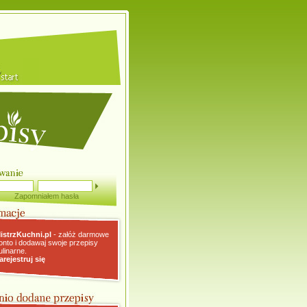
Zapomniałem hasła
istrzKuchni.pl
- załóż darmowe
onto i dodawaj swoje przepisy
ulinarne.
arejestruj się