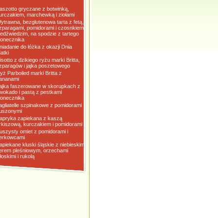
aszotto gryczane z botwinką,
urczakiem, marchewką i ziołami
ytrawna, bezglutenowa tarta z fetą,
zparagami, pomidorami i czosnkiem
iedźwiedzim, na spodzie z tartego
łonecznika
niadanie do łóżka z okazji Dnia
atki
isotto z dzikiego ryżu marki Britta,
zparagów i jajka poszetowego
yż Parboiled marki Britta z
ananami
ajka faszerowane w skorupkach z
wokado i pastą z pestkami
łonecznika
agliatelle szpinakowe z pomidorami
uszonymi
apryka zapiekana z kaszą
rkiszową, kurczakiem i pomidorami
uszysty omlet z pomidorami i
erkowcami
apiekane kluski śląskie z niebieskim
erem pleśniowym, orzechami
łoskimi i rukolą