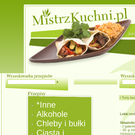
/
Torty be
*Inne
Alkohole
Lekki tor
Chleby i bułki
Składniki
- 2 galare
- 50 g że
Ciasta i
rozpuszcz