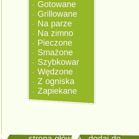
Gotowane
Grillowane
Na parze
Na zimno
Pieczone
Smażone
Szybkowar
Wędzone
Z ogniska
Zapiekane
strona główna
|
dodaj do