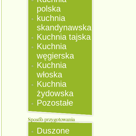
polska
kuchnia
skandynawska
Kuchnia tajska
Kuchnia
węgierska
Kuchnia
włoska
Kuchnia
żydowska
Pozostałe
Duszone