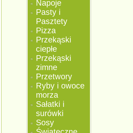
Napoje
Pasty i
Pasztety
Pizza
Przekąski
ciepłe
Przekąski
zimne
Przetwory
Ryby i owoce
morza
Sałatki i
surówki
Sosy
Świąteczne