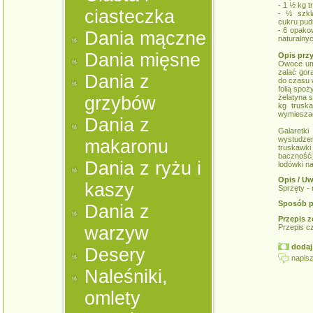
- 1 ½ kg 
ciasteczka
- ½ szkl
cukru pud
- 6 opak
Dania mączne
naturalnyc
Dania mięsne
Opis prz
Owoce umy
zalać gor
Dania z
do czasu 
folią spo
grzybów
żelatyna 
kg truska
wymieszać 
Dania z
Galaretk
wystudze
makaronu
truskawki
baczność
Dania z ryżu i
lodówki na
Opis / Uw
kaszy
Sprzęty - 
Sposób p
Dania z
Przepis z
warzyw
Przepis c
dodaj 
Desery
napisz
Naleśniki,
omlety