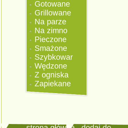
Gotowane
Grillowane
Na parze
Na zimno
Pieczone
Smażone
Szybkowar
Wędzone
Z ogniska
Zapiekane
strona główna
|
dodaj do