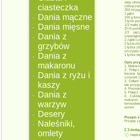
oleju sło
ciasteczka
(odsączam
250 ml jog
1 jajko
Dania mączne
100 g łos
3 łyżki p
Dania mięsne
1/3 małej c
24 pomid
1/3 pęc
Dania z
szparagow
2 ząbki c
grzybów
2 łyżeczk
1 łyżka zi
szczypta s
Dania z
1 łyżka o
Opis prz
makaronu
1. Makaron
2. Połącz
Dania z ryżu i
łososia (
czosnek (s
3. Odłam 
kaszy
tak przyg
4. Posmaru
Dania z
5. Połącz
6. Cukin
makaron. 
warzyw
termoobie
serem.
Desery
Przepis z
Naleśniki,
Przepis c
dodaj 
omlety
napisz