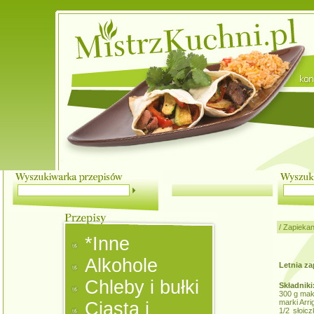
/
Zapiekan
*Inne
Alkohole
Letnia za
Chleby i bułki
Składniki
300 g mak
marki Arri
Ciasta i
1/2 słoi