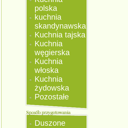
polska
kuchnia
skandynawska
Kuchnia tajska
Kuchnia
węgierska
Kuchnia
włoska
Kuchnia
żydowska
Pozostałe
Duszone