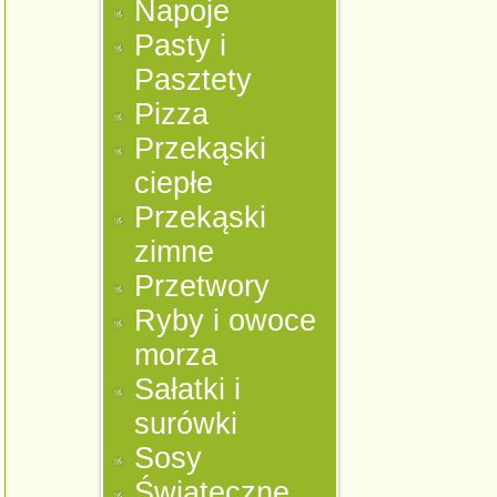
Napoje
Pasty i
Pasztety
Pizza
Przekąski
ciepłe
Przekąski
zimne
Przetwory
Ryby i owoce
morza
Sałatki i
surówki
Sosy
Świąteczne