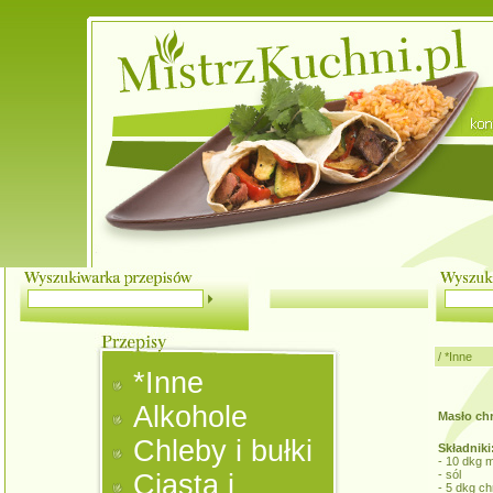
/
*Inne
*Inne
Alkohole
Masło ch
Chleby i bułki
Składniki
- 10 dkg 
- sól
Ciasta i
- 5 dkg c