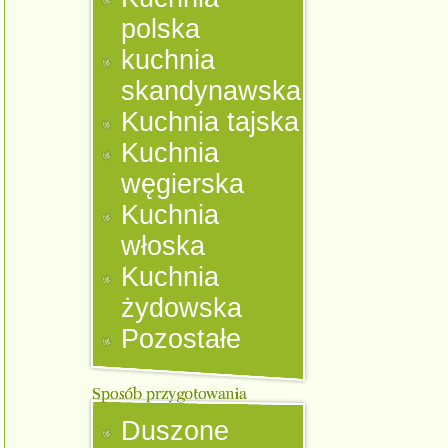
polska
kuchnia
skandynawska
Kuchnia tajska
Kuchnia
węgierska
Kuchnia
włoska
Kuchnia
żydowska
Pozostałe
Duszone