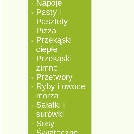
Napoje
Pasty i
Pasztety
Pizza
Przekąski
ciepłe
Przekąski
zimne
Przetwory
Ryby i owoce
morza
Sałatki i
surówki
Sosy
Świąteczne