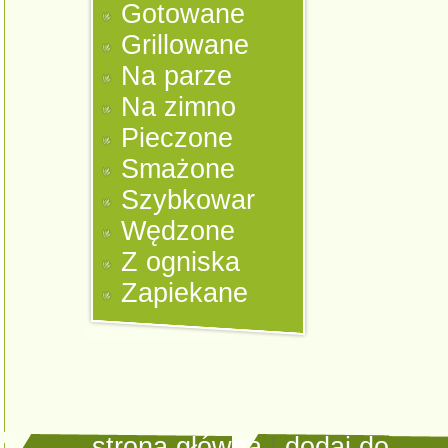
Gotowane
Grillowane
Na parze
Na zimno
Pieczone
Smażone
Szybkowar
Wędzone
Z ogniska
Zapiekane
strona główna
|
dodaj do