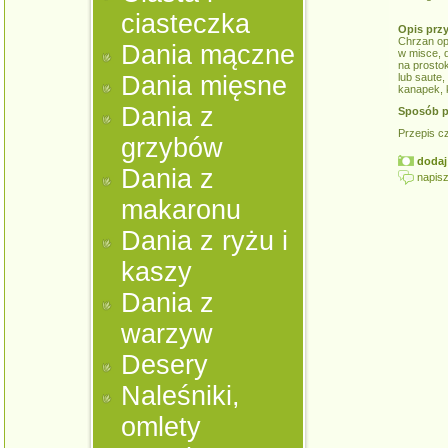
ciasteczka
Opis prz
Chrzan op
Dania mączne
w misce, 
na prosto
Dania mięsne
lub saute,
kanapek, k
Dania z
Sposób p
Przepis c
grzybów
dodaj 
Dania z
napisz
makaronu
Dania z ryżu i
kaszy
Dania z
warzyw
Desery
Naleśniki,
omlety