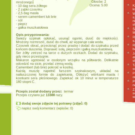
Głosów: 2
mrożonego)
Ocena: 5.00
K
- 10 dag sera żółtego
k
- 2 ząbki czosnku
- 2,5 dag masła
W
- serem camembert lub brie
s
- sól
n
- pieprz
s
- gałka muszkatołowa
Ś
M
Opis przygotowania:
R
Świeży szpinak opłukać, usunąć ogonki, dusić do miękkości.
s
Mrożony rozmrozić, dusić do chwili, aż wyparuje cała woda.
R
Czosnek obrać, przecisnąć przez praskę i dodać do szpinaku przed
b
końcem duszenia. Doprawić solą, pieprzem i gałką muszkatołową.
Ser żółty zetrzeć na tarce o dużych oczkach. Dodać do szpinaku,
J
gdy nieco przestygnie.
a
Makaron ugotować w osolonym wrzątku na półtwardo. Delikatnie
s
odcedzić na sicie, przelać zimną wodą.
T
Camembert (lub brie) pokroić w kostkę.
s
Każdą muszlę napełnić farszem szpinakowym, układać na
P
natłuszczonej formie do zapiekania. Obłożyć wiórkami masła i
o
kostkami sera pleśniowego. Zapiekać ok 10 minut w temperaturze
P
180 stopni C.
n
Z
Przepis został dodany przez:
termar
s
Przepis czytano już
13388
razy.
w
dodaj swoje zdjęcie tej potrawy (zdjęć: 0)
napisz swój komentarz (wpisów: 0)