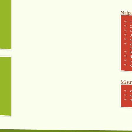
F
C
To
U
K
Z
c
B
N
L
K
P
K
G