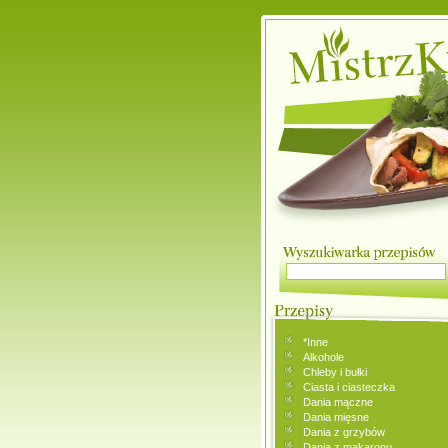
*Inne
Alkohole
Chleby i bułki
Ciasta i ciasteczka
Dania mączne
Dania mięsne
Dania z grzybów
Dania z makaronu