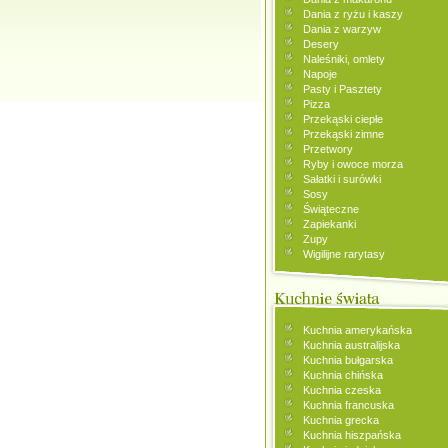
Dania z ryżu i kaszy
Dania z warzyw
Desery
Naleśniki, omlety
Napoje
Pasty i Pasztety
Pizza
Przekąski ciepłe
Przekąski zimne
Przetwory
Ryby i owoce morza
Sałatki i surówki
Sosy
Świąteczne
Zapiekanki
Zupy
Wigilijne rarytasy
Kuchnia amerykańska
Kuchnia australijska
Kuchnia bułgarska
Kuchnia chińska
Kuchnia czeska
Kuchnia francuska
Kuchnia grecka
Kuchnia hiszpańska