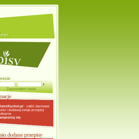
Zapomniałem hasła
istrzKuchni.pl
- załóż darmowe
onto i dodawaj swoje przepisy
ulinarne.
arejestruj się