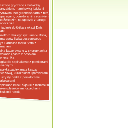
aszotto gryczane z botwinką,
urczakiem, marchewką i ziołami
ytrawna, bezglutenowa tarta z fetą,
zparagami, pomidorami i czosnkiem
iedźwiedzim, na spodzie z tartego
łonecznika
niadanie do łóżka z okazji Dnia
atki
isotto z dzikiego ryżu marki Britta,
zparagów i jajka poszetowego
yż Parboiled marki Britta z
ananami
ajka faszerowane w skorupkach z
wokado i pastą z pestkami
łonecznika
agliatelle szpinakowe z pomidorami
uszonymi
apryka zapiekana z kaszą
rkiszową, kurczakiem i pomidorami
uszysty omlet z pomidorami i
erkowcami
apiekane kluski śląskie z niebieskim
erem pleśniowym, orzechami
łoskimi i rukolą