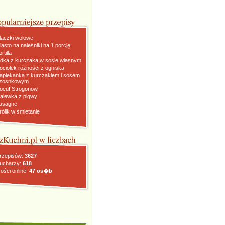
laczki wołowe
iasto na naleśniki na 1 porcję
rtilla
dka z kurczaka w sosie własnym
ociołek różności z ogniska
apiekanka z kurczakiem i sosem
zosnkowym
oeuf Strogonow
alewka z pigwy
asagne
rólik w śmietanie
rzepisów:
3627
ucharzy:
618
ości online:
47 os�b