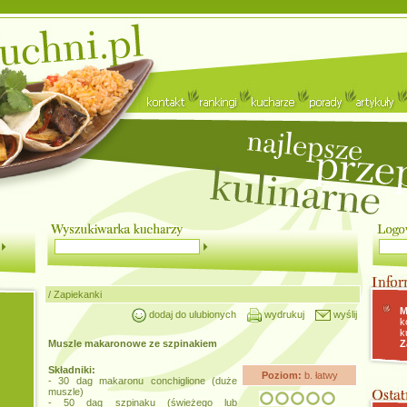
/
Zapiekanki
M
dodaj do ulubionych
wydrukuj
wyślij
k
k
Muszle makaronowe ze szpinakiem
Z
Składniki:
Poziom:
b. łatwy
- 30 dag makaronu conchiglione (duże
muszle)
- 50 dag szpinaku (świeżego lub