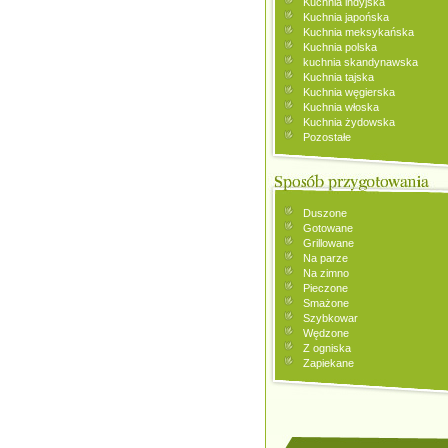
Kuchnia indyjska
Kuchnia japońska
Kuchnia meksykańska
Kuchnia polska
kuchnia skandynawska
Kuchnia tajska
Kuchnia węgierska
Kuchnia włoska
Kuchnia żydowska
Pozostałe
Duszone
Gotowane
Grillowane
Na parze
Na zimno
Pieczone
Smażone
Szybkowar
Wędzone
Z ogniska
Zapiekane