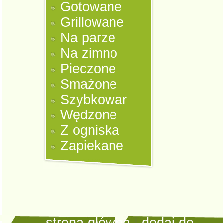
Gotowane
Grillowane
Na parze
Na zimno
Pieczone
Smażone
Szybkowar
Wędzone
Z ogniska
Zapiekane
strona główna
|
dodaj do