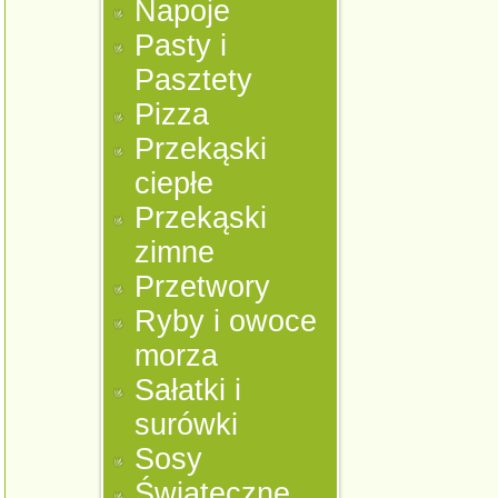
Napoje
Pasty i
Pasztety
Pizza
Przekąski
ciepłe
Przekąski
zimne
Przetwory
Ryby i owoce
morza
Sałatki i
surówki
Sosy
Świąteczne