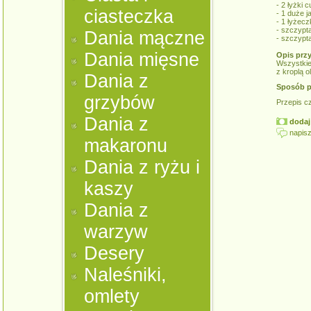
- 2 łyżki 
ciasteczka
- 1 duże ja
- 1 łyżecz
- szczypt
Dania mączne
- szczypt
Dania mięsne
Opis prz
Wszystkie
z kroplą o
Dania z
Sposób p
grzybów
Przepis c
Dania z
dodaj 
napisz
makaronu
Dania z ryżu i
kaszy
Dania z
warzyw
Desery
Naleśniki,
omlety