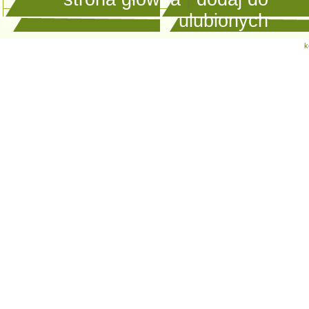
ulubionych
k