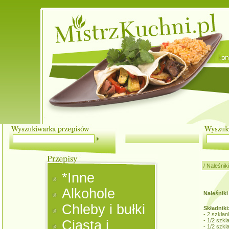
/
Naleśniki
*Inne
Alkohole
Naleśniki 
Chleby i bułki
Składniki
- 2 szklan
- 1/2 szkl
Ciasta i
- 1/2 szkl