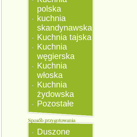
polska
kuchnia
skandynawska
Kuchnia tajska
Kuchnia
węgierska
Kuchnia
włoska
Kuchnia
żydowska
Pozostałe
Duszone