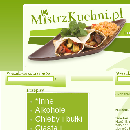
/
Naleśniki
*Inne
Alkohole
Naleśniki
Chleby i bułki
Składniki
Naleśniki 
żółty ser 
Ciasta i
ale może 