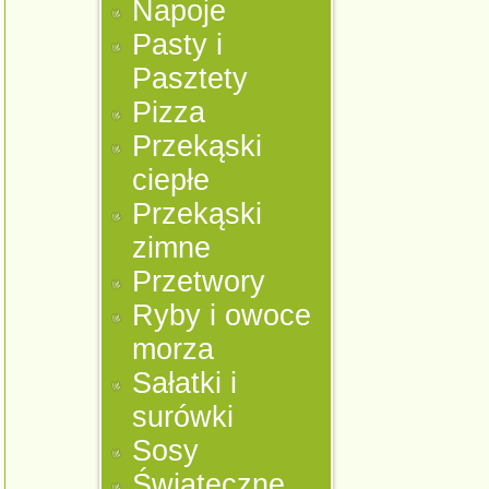
Napoje
Pasty i
Pasztety
Pizza
Przekąski
ciepłe
Przekąski
zimne
Przetwory
Ryby i owoce
morza
Sałatki i
surówki
Sosy
Świąteczne