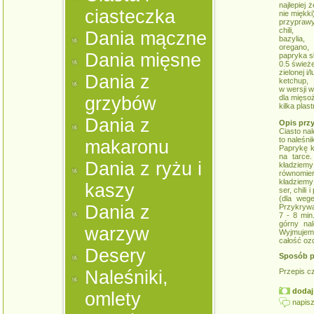
najlepiej
ciasteczka
nie miękki)
przyprawy
chili,
Dania mączne
bazylia,
oregano,
Dania mięsne
papryka sł
0.5 świeże
zielonej i/l
Dania z
ketchup,
w wersji w
grzybów
dla mięso
kilka plas
Dania z
Opis prz
Ciasto na
to naleśni
makaronu
Paprykę k
na tarce.
Dania z ryżu i
kładziem
równomie
kładziemy 
kaszy
ser, chili
(dla weg
Dania z
Przykrywa
7 - 8 min
górny na
warzyw
Wyjmujemy
całość ozd
Desery
Sposób p
Naleśniki,
Przepis c
dodaj 
omlety
napisz