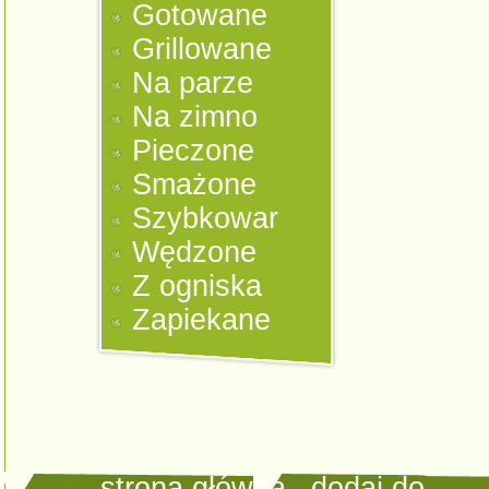
Gotowane
Grillowane
Na parze
Na zimno
Pieczone
Smażone
Szybkowar
Wędzone
Z ogniska
Zapiekane
strona główna
|
dodaj do