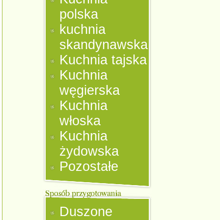
polska
kuchnia
skandynawska
Kuchnia tajska
Kuchnia
węgierska
Kuchnia
włoska
Kuchnia
żydowska
Pozostałe
Duszone