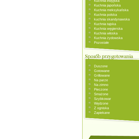
Kuchnia indyjska
Kuchnia japońska
Kuchnia meksykańska
Kuchnia polska
kuchnia skandynawska
Kuchnia tajska
Kuchnia węgierska
Kuchnia włoska
Kuchnia żydowska
Pozostałe
Duszone
Gotowane
Grillowane
Na parze
Na zimno
Pieczone
Smażone
Szybkowar
Wędzone
Z ogniska
Zapiekane