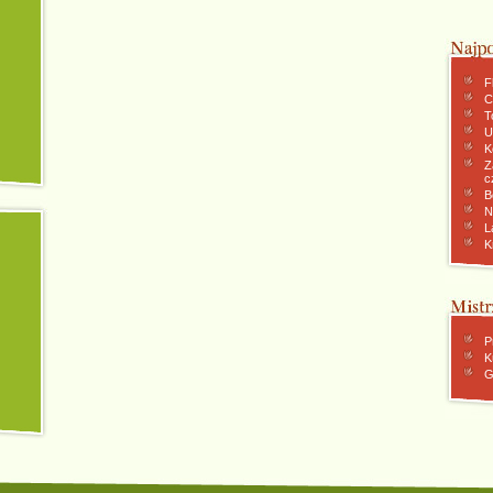
F
C
To
U
K
Z
c
B
N
L
K
P
K
G