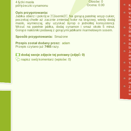
Głosów: 0
4 łyżki masła
Ocena: 0.00
K
pół łyżeczki cynamonu
k
Opis przygotowania:
W
Jabłka obierz i pokrój w ósemki. Na gorącą patelnię wsyp cukier,
s
poczekaj chwile aż zacznie zmieniać kolor na brązowy, wtedy dodaj
n
masło, wymieszaj, aby uzyskać syrop o jednolitej konsystencji.
s
Wrzuć na patelnie jabłka, dodaj cynamon i smaż około 5 minut.
Ś
Gorące naleśniki podawaj z gorącymi jabłkami i karmelowym sosem.
M
R
Sposób przygotowania:
Smażone
s
Przepis został dodany przez:
adam
R
Przepis czytano już
7465
razy.
b
J
dodaj swoje zdjęcie tej potrawy (zdjęć: 0)
a
s
napisz swój komentarz (wpisów: 0)
T
s
P
o
P
n
Z
s
w