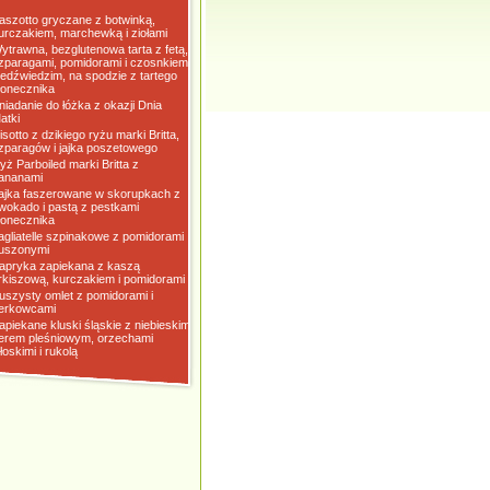
aszotto gryczane z botwinką,
urczakiem, marchewką i ziołami
ytrawna, bezglutenowa tarta z fetą,
zparagami, pomidorami i czosnkiem
iedźwiedzim, na spodzie z tartego
łonecznika
niadanie do łóżka z okazji Dnia
atki
isotto z dzikiego ryżu marki Britta,
zparagów i jajka poszetowego
yż Parboiled marki Britta z
ananami
ajka faszerowane w skorupkach z
wokado i pastą z pestkami
łonecznika
agliatelle szpinakowe z pomidorami
uszonymi
apryka zapiekana z kaszą
rkiszową, kurczakiem i pomidorami
uszysty omlet z pomidorami i
erkowcami
apiekane kluski śląskie z niebieskim
erem pleśniowym, orzechami
łoskimi i rukolą