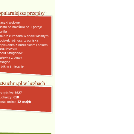
laczki wołowe
iasto na naleśniki na 1 porcję
rtilla
dka z kurczaka w sosie własnym
ociołek różności z ogniska
apiekanka z kurczakiem i sosem
zosnkowym
oeuf Strogonow
alewka z pigwy
asagne
rólik w śmietanie
rzepisów:
3627
ucharzy:
618
ości online:
12 os�b