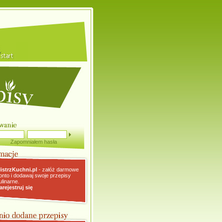
Zapomniałem hasła
istrzKuchni.pl
- załóż darmowe
onto i dodawaj swoje przepisy
ulinarne.
arejestruj się