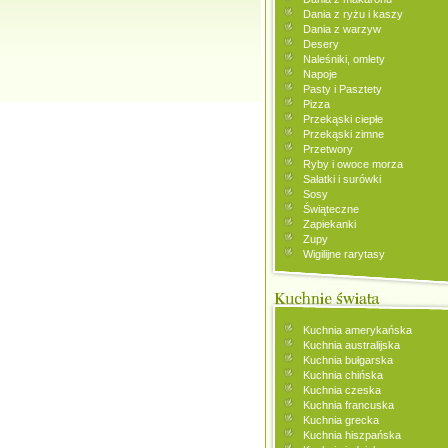
Dania z ryżu i kaszy
Dania z warzyw
Desery
Naleśniki, omlety
Napoje
Pasty i Pasztety
Pizza
Przekąski ciepłe
Przekąski zimne
Przetwory
Ryby i owoce morza
Sałatki i surówki
Sosy
Świąteczne
Zapiekanki
Zupy
Wigilijne rarytasy
Kuchnia amerykańska
Kuchnia australijska
Kuchnia bułgarska
Kuchnia chińska
Kuchnia czeska
Kuchnia francuska
Kuchnia grecka
Kuchnia hiszpańska