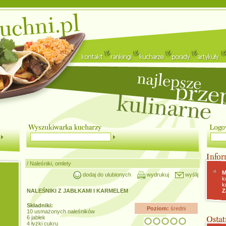
/
Naleśniki, omlety
M
dodaj do ulubionych
wydrukuj
wyślij
k
k
NALEŚNIKI Z JABŁKAMI I KARMELEM
Z
Składniki:
Poziom:
średni
10 usmażonych naleśników
6 jabłek
4 łyżki cukru