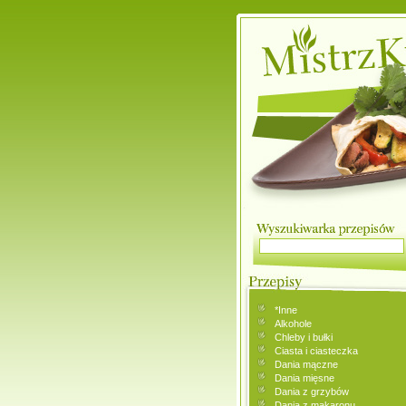
*Inne
Alkohole
Chleby i bułki
Ciasta i ciasteczka
Dania mączne
Dania mięsne
Dania z grzybów
Dania z makaronu