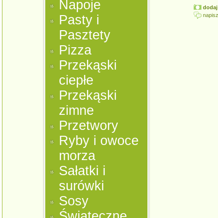
Napoje
dodaj 
napisz
Pasty i
Pasztety
Pizza
Przekąski
ciepłe
Przekąski
zimne
Przetwory
Ryby i owoce
morza
Sałatki i
surówki
Sosy
Świąteczne