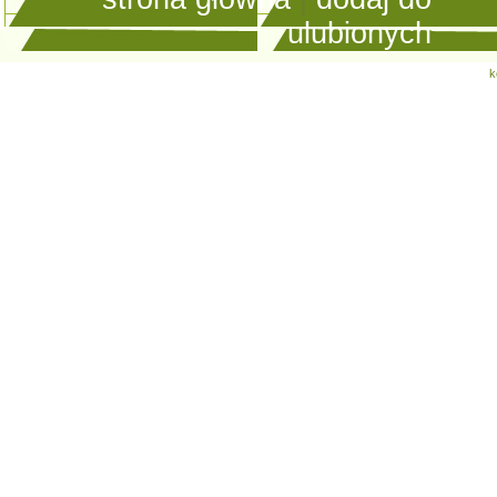
ulubionych
k