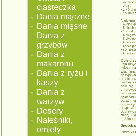
- około 2
ciasteczka
- 2 jaja
- 2 - 3 dkg
- sól do 
Dania mączne
Nadzienie
Dania mięsne
- 4 jaja u
- 5 dkg bu
- 150 ml 
Dania z
- 8 dkg żó
- 8 dkg ce
grzybów
- tłuszcz 
- natka pi
- sól, pie
Dania z
- tłuszcz
Opis prz
makaronu
Jaja umyć
mikser na
Dania z ryżu i
wbić jaja
dosypywa
grudki m
kaszy
pęcherzyki
dało się 
Dania z
smarować 
równomier
naleśnik
warzyw
obrać, o
namoczyć
połączyć 
Desery
doprawić 
rulon, u
Naleśniki,
ketchupem
Sposób p
omlety
Przepis c