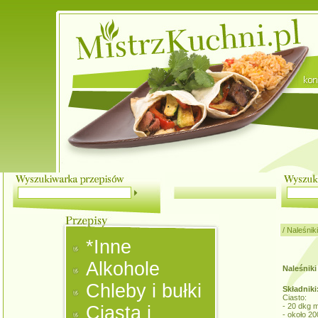
/
Naleśniki
*Inne
Alkohole
Naleśniki
Chleby i bułki
Składniki
Ciasto:
- 20 dkg 
Ciasta i
- około 20