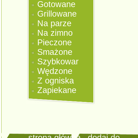
Gotowane
Grillowane
Na parze
Na zimno
Pieczone
Smażone
Szybkowar
Wędzone
Z ogniska
Zapiekane
strona główna
|
dodaj do