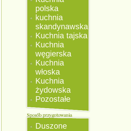
polska
kuchnia
skandynawska
Kuchnia tajska
Kuchnia
węgierska
Kuchnia
włoska
Kuchnia
żydowska
Pozostałe
Duszone