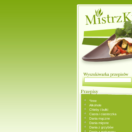
*Inne
Alkohole
Chleby i bułki
Ciasta i ciasteczka
Dania mączne
Dania mięsne
Dania z grzybów
Dania z makaronu