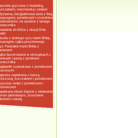
aszotto gryczane z botwinką,
urczakiem, marchewką i ziołami
ytrawna, bezglutenowa tarta z fetą,
zparagami, pomidorami i czosnkiem
iedźwiedzim, na spodzie z tartego
łonecznika
niadanie do łóżka z okazji Dnia
atki
isotto z dzikiego ryżu marki Britta,
zparagów i jajka poszetowego
yż Parboiled marki Britta z
ananami
ajka faszerowane w skorupkach z
wokado i pastą z pestkami
łonecznika
agliatelle szpinakowe z pomidorami
uszonymi
apryka zapiekana z kaszą
rkiszową, kurczakiem i pomidorami
uszysty omlet z pomidorami i
erkowcami
apiekane kluski śląskie z niebieskim
erem pleśniowym, orzechami
łoskimi i rukolą