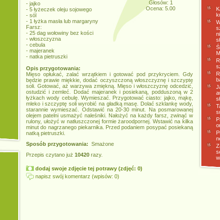
Głosów: 1
- jajko
Ocena: 5.00
K
- 5 łyżeczek oleju sojowego
k
- sól
- 1 łyżka masła lub margaryny
W
Farsz:
s
- 25 dag wołowiny bez kości
n
- włoszczyzna
s
- cebula
Ś
- majeranek
M
- natka pietruszki
R
s
Opis przygotowania:
R
Mięso opłukać, zalać wrzątkiem i gotować pod przykryciem. Gdy
b
będzie prawie miękkie, dodać oczyszczoną włoszczyznę i szczyptę
soli. Gotować, aż warzywa zmiękną. Mięso i włoszczyznę odcedzić,
J
ostudzić i zemleć. Dodać majeranek i posiekaną, podduszoną w 2
a
łyżkach wody cebulę. Wymieszać. Przygotować ciasto: jajko, mąkę,
s
mleko i szczyptę soli wyrobić na gładką masę. Dolać szklankę wody,
T
starannie wymieszać. Odstawić na 20-30 minut. Na posmarowanej
s
olejem patelni usmażyć naleśniki. Nałożyć na każdy farsz, zwinąć w
P
rulony, ułożyć w natłuszczonej formie żaroodpornej. Wstawić na kilka
o
minut do nagrzanego piekarnika. Przed podaniem posypać posiekaną
P
natką pietruszki.
n
Sposób przygotowania:
Smażone
Z
s
Przepis czytano już
10420
razy.
w
dodaj swoje zdjęcie tej potrawy (zdjęć: 0)
napisz swój komentarz (wpisów: 0)