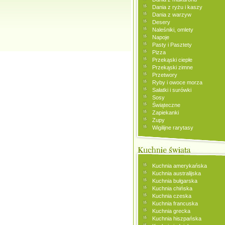
Dania z ryżu i kaszy
Dania z warzyw
Desery
Naleśniki, omlety
Napoje
Pasty i Pasztety
Pizza
Przekąski ciepłe
Przekąski zimne
Przetwory
Ryby i owoce morza
Sałatki i surówki
Sosy
Świąteczne
Zapiekanki
Zupy
Wigilijne rarytasy
Kuchnia amerykańska
Kuchnia australijska
Kuchnia bułgarska
Kuchnia chińska
Kuchnia czeska
Kuchnia francuska
Kuchnia grecka
Kuchnia hiszpańska