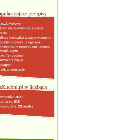
laczki wołowe
iasto na naleśniki na 1 porcję
rtilla
dka z kurczaka w sosie własnym
ociołek różności z ogniska
apiekanka z kurczakiem i sosem
zosnkowym
oeuf Strogonow
alewka z pigwy
asagne
rólik w śmietanie
rzepisów:
3627
ucharzy:
618
ości online:
23 osoby