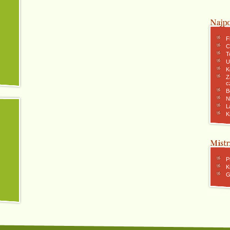
F
C
To
U
K
Z
c
B
N
L
K
P
K
G