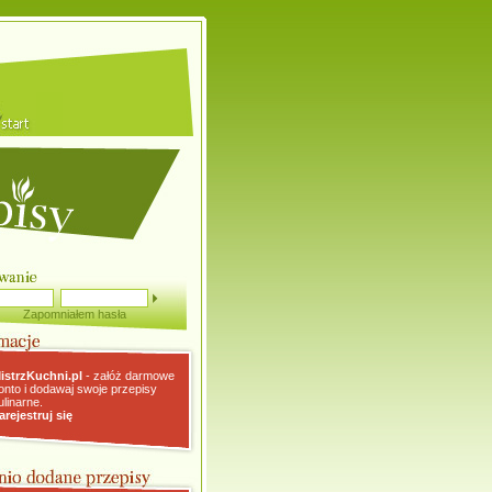
Zapomniałem hasła
istrzKuchni.pl
- załóż darmowe
onto i dodawaj swoje przepisy
ulinarne.
arejestruj się