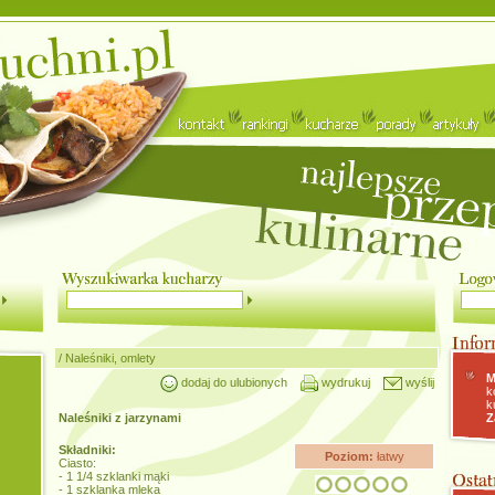
/
Naleśniki, omlety
M
dodaj do ulubionych
wydrukuj
wyślij
k
k
Naleśniki z jarzynami
Z
Składniki:
Poziom:
łatwy
Ciasto:
- 1 1/4 szklanki mąki
- 1 szklanka mleka