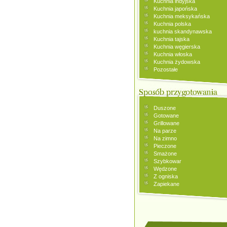
Kuchnia indyjska
Kuchnia japońska
Kuchnia meksykańska
Kuchnia polska
kuchnia skandynawska
Kuchnia tajska
Kuchnia węgierska
Kuchnia włoska
Kuchnia żydowska
Pozostałe
Duszone
Gotowane
Grillowane
Na parze
Na zimno
Pieczone
Smażone
Szybkowar
Wędzone
Z ogniska
Zapiekane