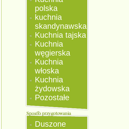
polska
kuchnia
skandynawska
Kuchnia tajska
Kuchnia
węgierska
Kuchnia
włoska
Kuchnia
żydowska
Pozostałe
Duszone