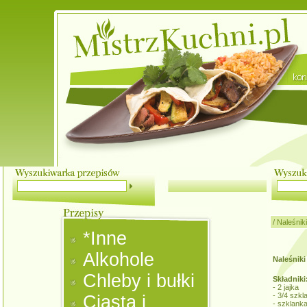
/
Naleśniki
*Inne
Alkohole
Naleśnik
Chleby i bułki
Składniki
- 2 jajka
- 3/4 szkl
Ciasta i
- szklank