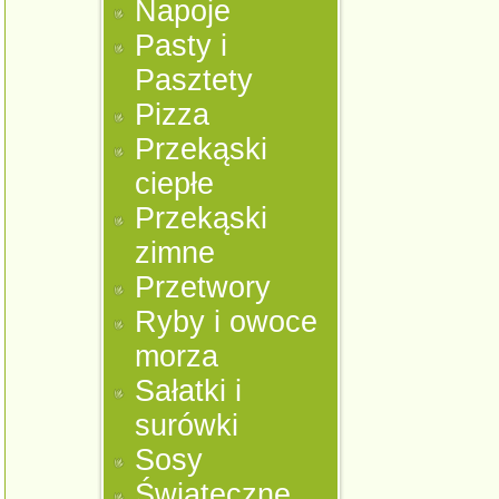
Napoje
Pasty i
Pasztety
Pizza
Przekąski
ciepłe
Przekąski
zimne
Przetwory
Ryby i owoce
morza
Sałatki i
surówki
Sosy
Świąteczne