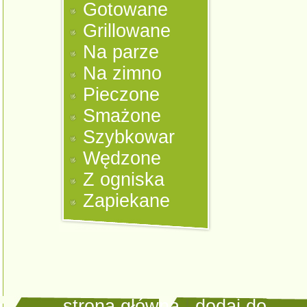
Gotowane
Grillowane
Na parze
Na zimno
Pieczone
Smażone
Szybkowar
Wędzone
Z ogniska
Zapiekane
strona główna
|
dodaj do