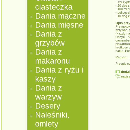
- szczypta
ciasteczka
- 20 dag 
- 100 ml ol
- pół pęcz
Dania mączne
- 10 dag k
Dania mięsne
Opis prz
Przygotow
sztywną p
Dania z
(każdy na
ułożyć n
grzybów
camember
piekarniku
krótko je
Dania z
natką. Po
Region:
K
makaronu
Przepis c
Dania z ryżu i
dodaj 
napisz
kaszy
Dania z
warzyw
Desery
Naleśniki,
omlety