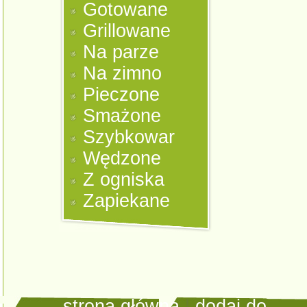
Gotowane
Grillowane
Na parze
Na zimno
Pieczone
Smażone
Szybkowar
Wędzone
Z ogniska
Zapiekane
strona główna
|
dodaj do