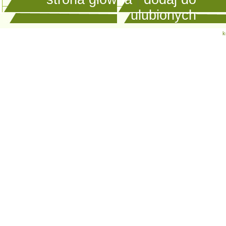
ulubionych
k