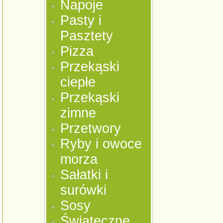
Napoje
Pasty i
Pasztety
Pizza
Przekąski
ciepłe
Przekąski
zimne
Przetwory
Ryby i owoce
morza
Sałatki i
surówki
Sosy
Świąteczne