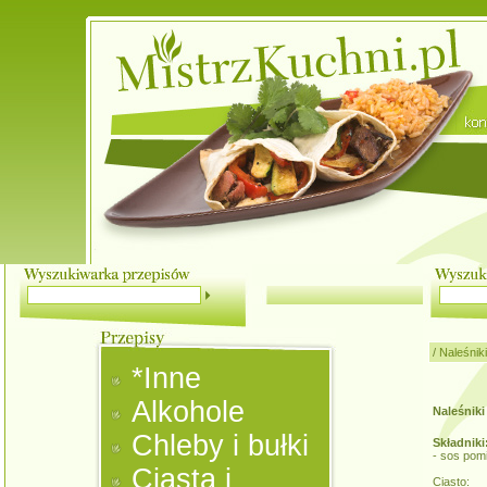
/
Naleśniki
*Inne
Alkohole
Naleśniki
Chleby i bułki
Składniki
- sos pom
Ciasta i
Ciasto: