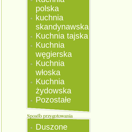
polska
kuchnia
skandynawska
Kuchnia tajska
Kuchnia
węgierska
Kuchnia
włoska
Kuchnia
żydowska
Pozostałe
Duszone