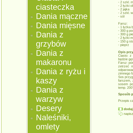
- 2 szkl. 
ciasteczka
- 2 łyżki o
- 2 jajka
- 2 szkl. 
Dania mączne
- sól
Dania mięsne
Farsz:
- 1 łyżka
- 300 g po
Dania z
- 300 g pi
- 2 łyżki 
grzybów
- 150 g st
- pieprz
Dania z
Opis prz
Ciasto: z 
będzie gę
makaronu
Farsz: por
zetrzeć 
Dania z ryżu i
odparowan
zimnego f
Sos przyg
kaszy
farszem, 
sosem po
Dania z
temp. 200
Sposób p
warzyw
Przepis c
Desery
dodaj 
napisz
Naleśniki,
omlety