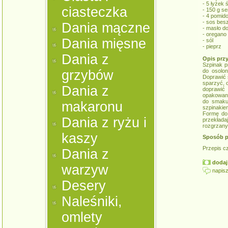
- 5 łyżek 
ciasteczka
- 150 g se
- 4 pomid
- sos bes
Dania mączne
- masło d
- oregano
Dania mięsne
- sól
- pieprz
Dania z
Opis prz
Szpinak p
grzybów
do osolon
Doprawić 
sparzyć, 
Dania z
doprawić
opakowani
do smaku
makaronu
szpinakie
Formę do 
Dania z ryżu i
przekłada
rozgrzanym
kaszy
Sposób p
Przepis c
Dania z
dodaj 
warzyw
napisz
Desery
Naleśniki,
omlety