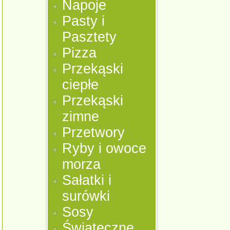
Napoje
Pasty i
Pasztety
Pizza
Przekąski
ciepłe
Przekąski
zimne
Przetwory
Ryby i owoce
morza
Sałatki i
surówki
Sosy
Świąteczne