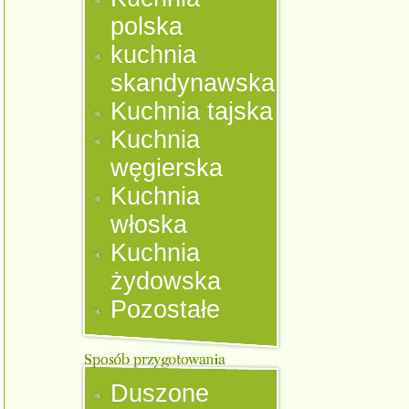
polska
kuchnia
skandynawska
Kuchnia tajska
Kuchnia
węgierska
Kuchnia
włoska
Kuchnia
żydowska
Pozostałe
Duszone