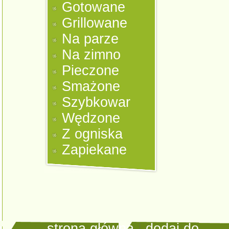
Gotowane
Grillowane
Na parze
Na zimno
Pieczone
Smażone
Szybkowar
Wędzone
Z ogniska
Zapiekane
strona główna
|
dodaj do