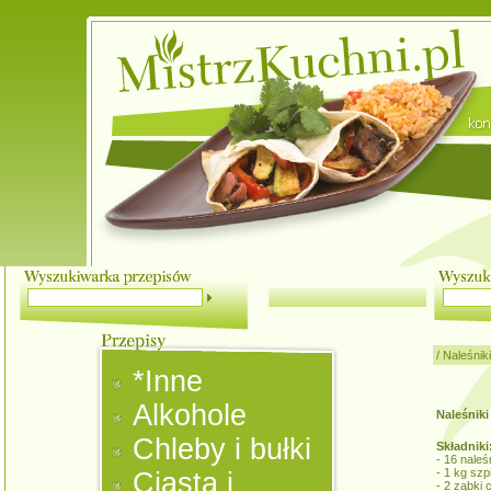
/
Naleśniki
*Inne
Alkohole
Naleśniki
Chleby i bułki
Składniki
- 16 naleś
- 1 kg szp
Ciasta i
- 2 ząbki