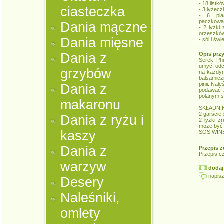
- 18 listk
ciasteczka
- 3 łyżecz
- 6 plas
paczkowane
Dania mączne
- 2 łyżki
orzeszków 
Dania mięsne
- sól i św
Dania z
Opis prz
Serek Phi
umyć, odc
grzybów
na każdym
balsamicz
pinii. Nal
Dania z
podawać z
polanym s
makaronu
SKŁADNIK
2 garście
Dania z ryżu i
2 łyżki z
może być t
kaszy
SOS WIN
Dania z
Przepis z
Przepis c
warzyw
dodaj 
napisz
Desery
Naleśniki,
omlety