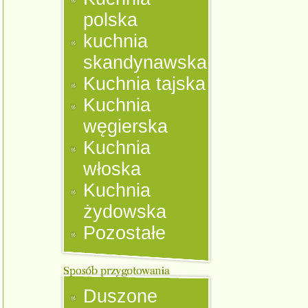
polska
kuchnia
skandynawska
Kuchnia tajska
Kuchnia
węgierska
Kuchnia
włoska
Kuchnia
żydowska
Pozostałe
Duszone