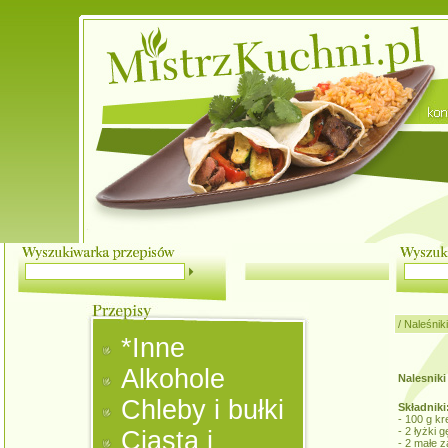
/
Naleśniki
*Inne
Alkohole
Nalesniki
Chleby i bułki
Składniki
- 100 g kr
- 2 łyżki 
Ciasta i
- 2 małe 