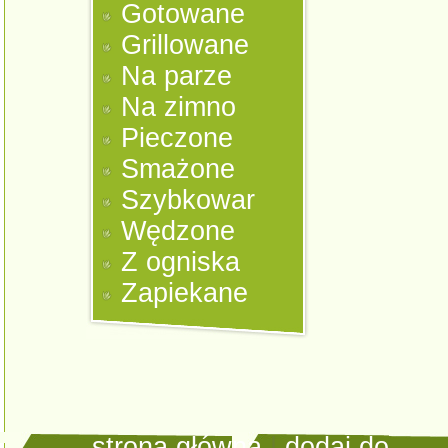
Gotowane
Grillowane
Na parze
Na zimno
Pieczone
Smażone
Szybkowar
Wędzone
Z ogniska
Zapiekane
strona główna
|
dodaj do