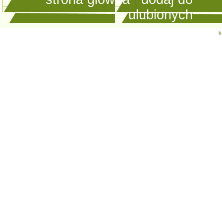
ulubionych
k