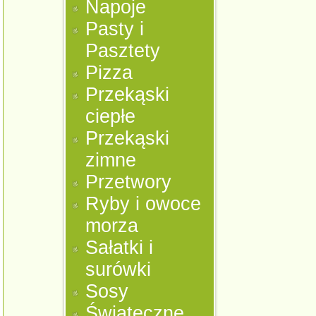
Napoje
Pasty i
Pasztety
Pizza
Przekąski
ciepłe
Przekąski
zimne
Przetwory
Ryby i owoce
morza
Sałatki i
surówki
Sosy
Świąteczne