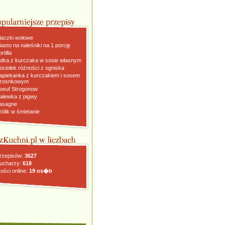
laczki wołowe
iasto na naleśniki na 1 porcję
rtilla
dka z kurczaka w sosie własnym
ociołek różności z ogniska
apiekanka z kurczakiem i sosem
zosnkowym
oeuf Strogonow
alewka z pigwy
asagne
rólik w śmietanie
rzepisów:
3627
ucharzy:
618
ości online:
19 os�b