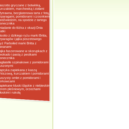
aszotto gryczane z botwinką,
urczakiem, marchewką i ziołami
ytrawna, bezglutenowa tarta z fetą,
zparagami, pomidorami i czosnkiem
iedźwiedzim, na spodzie z tartego
łonecznika
niadanie do łóżka z okazji Dnia
atki
isotto z dzikiego ryżu marki Britta,
zparagów i jajka poszetowego
yż Parboiled marki Britta z
ananami
ajka faszerowane w skorupkach z
wokado i pastą z pestkami
łonecznika
agliatelle szpinakowe z pomidorami
uszonymi
apryka zapiekana z kaszą
rkiszową, kurczakiem i pomidorami
uszysty omlet z pomidorami i
erkowcami
apiekane kluski śląskie z niebieskim
erem pleśniowym, orzechami
łoskimi i rukolą