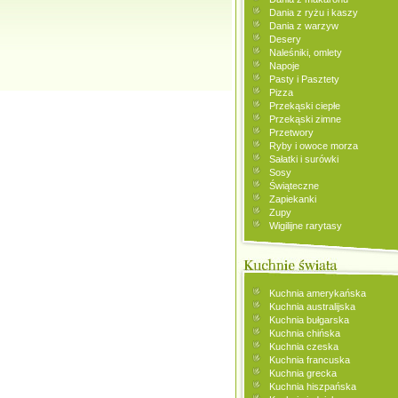
Dania z ryżu i kaszy
Dania z warzyw
Desery
Naleśniki, omlety
Napoje
Pasty i Pasztety
Pizza
Przekąski ciepłe
Przekąski zimne
Przetwory
Ryby i owoce morza
Sałatki i surówki
Sosy
Świąteczne
Zapiekanki
Zupy
Wigilijne rarytasy
Kuchnia amerykańska
Kuchnia australijska
Kuchnia bułgarska
Kuchnia chińska
Kuchnia czeska
Kuchnia francuska
Kuchnia grecka
Kuchnia hiszpańska