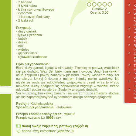
- 2 banany
K
- 4 łyżki cukru
Głosów: 2
k
- łyżka cukru waniliowego
Ocena: 3.00
- cynamon
W
- 1 kubeczek śmietany
s
- 2 łyżki soli
n
s
Przygotuj:
Ś
- duży garnek
M
- łyżka i łyżeczka
R
- kubek
s
- deska
R
- nóż
b
- widelec
- głęboki talerz
J
- rękawice kuchenne
a
s
Opis przygotowania:
T
Bierz duży garnek i gotuj w nim wodę. Troszkę to potrwa, więc bierz
s
się za dodatki. Weź Ser biały, śmietanę i owoce. Umyj truskawki i
P
usuń szypułki i pokrój banany w plasterki. Pokrój widelcem biały ser
o
na talerzu. Utrzyj śmietanę z cukrem i dodaj cukier waniliowy. No
P
myślę że woda już odpowiednio wygotowana Jeżeli wrze to wrzuć
n
makaron. Kiedy spaghetti się odpowiednio zagotuje w wodzie, trzeba
odcedzić i podać na talerze. Sypiemy wreszcie dodatki:
Z
Ser kruszony, truskawki, banany i na wierzch dużo śmietany słodkiej
s
ale nie zapomnij posypać cynamonem całego naszego spaghetti!
w
Region:
Kuchnia polska
Sposób przygotowania:
Gotowane
Przepis został dodany przez:
wilczur
Przepis czytano już
9966
razy.
dodaj swoje zdjęcie tej potrawy (zdjęć: 0)
napisz swój komentarz (wpisów: 0)