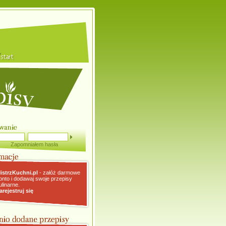
Zapomniałem hasła
istrzKuchni.pl
- załóż darmowe
onto i dodawaj swoje przepisy
ulinarne.
arejestruj się