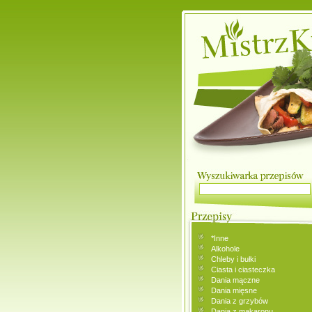
*Inne
Alkohole
Chleby i bułki
Ciasta i ciasteczka
Dania mączne
Dania mięsne
Dania z grzybów
Dania z makaronu