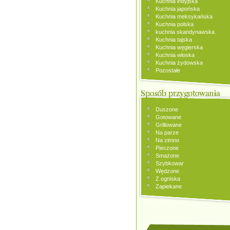
Kuchnia indyjska
Kuchnia japońska
Kuchnia meksykańska
Kuchnia polska
kuchnia skandynawska
Kuchnia tajska
Kuchnia węgierska
Kuchnia włoska
Kuchnia żydowska
Pozostałe
Duszone
Gotowane
Grillowane
Na parze
Na zimno
Pieczone
Smażone
Szybkowar
Wędzone
Z ogniska
Zapiekane