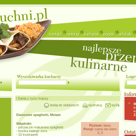
/
Dania z ryżu i kaszy
M
dodaj do ulubionych
wydrukuj
wyślij
k
k
Owocowe spaghetti. Mniam
Z
Składniki:
Poziom:
łatwy
- pół paczki makaronu spaghetti
Porcji:
sama nie wiem
- kostka białego sera
0_0
- 10 truskawek