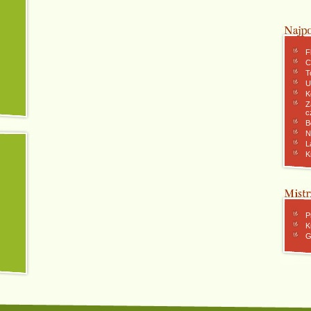
F
C
To
U
K
Z
c
B
N
L
K
P
K
G