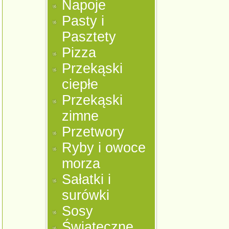
Napoje
Pasty i
Pasztety
Pizza
Przekąski
ciepłe
Przekąski
zimne
Przetwory
Ryby i owoce
morza
Sałatki i
surówki
Sosy
Świąteczne