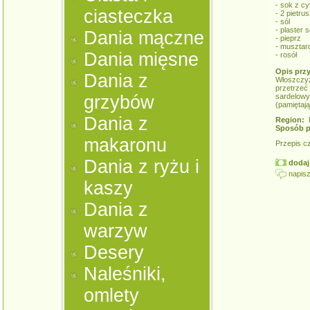
- sok z cy
ciasteczka
- 2 pietrus
- sól
- plaster s
Dania mączne
- pieprz
- musztar
Dania mięsne
- rosół
Opis prz
Dania z
Włoszczy
przetrze
grzybów
sardelowy
(pamiętają
Dania z
Region:
K
Sposób p
makaronu
Przepis c
Dania z ryżu i
dodaj 
napisz
kaszy
Dania z
warzyw
Desery
Naleśniki,
omlety