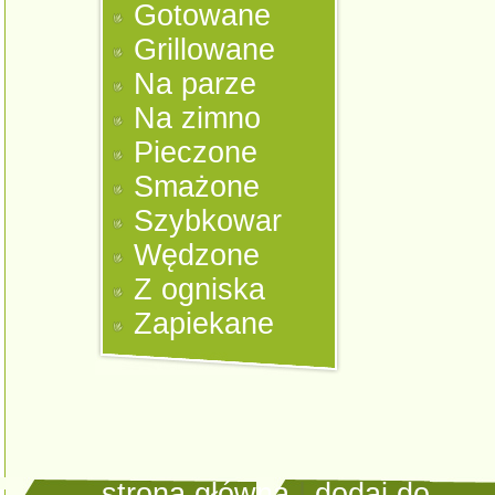
Gotowane
Grillowane
Na parze
Na zimno
Pieczone
Smażone
Szybkowar
Wędzone
Z ogniska
Zapiekane
strona główna
|
dodaj do