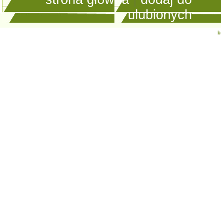
ulubionych
k