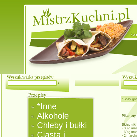
/
Sosy go
*Inne
Alkohole
Pikantny
Chleby i bułki
Składniki
- 30 g mas
- 30 g ma
Ciasta i
- 2 march