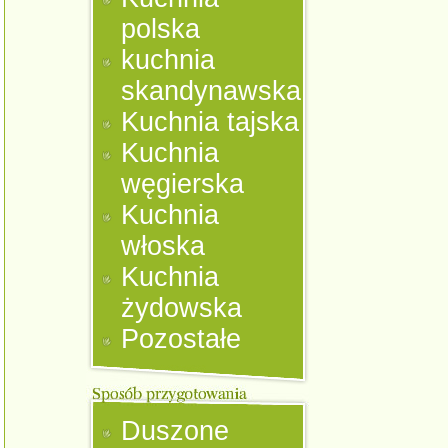
polska
kuchnia
skandynawska
Kuchnia tajska
Kuchnia
węgierska
Kuchnia
włoska
Kuchnia
żydowska
Pozostałe
Duszone