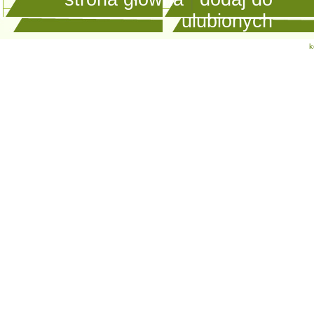
ulubionych
k