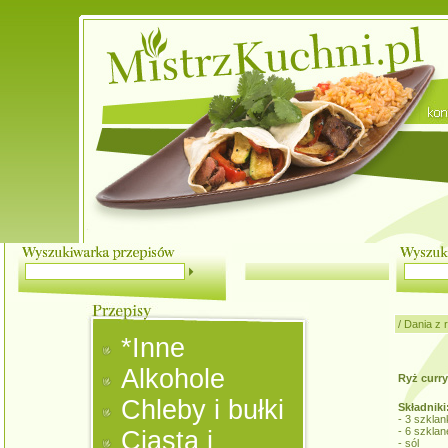
/
Dania z 
*Inne
Alkohole
Ryż curr
Chleby i bułki
Składniki
- 3 szklan
- 6 szkla
Ciasta i
- sól