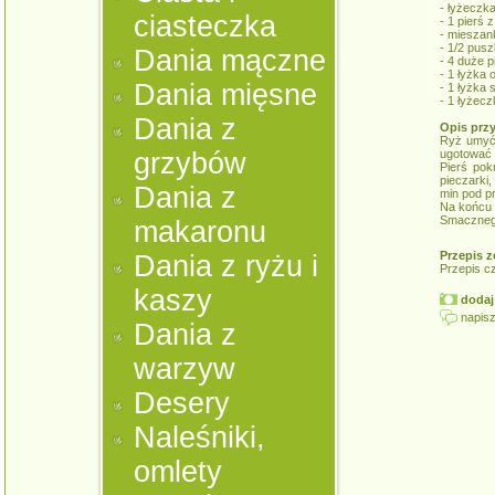
- łyżeczk
ciasteczka
- 1 pierś 
- mieszan
- 1/2 pus
Dania mączne
- 4 duże p
- 1 łyżka 
Dania mięsne
- 1 łyżka
- 1 łyżec
Dania z
Opis prz
Ryż umyć,
grzybów
ugotować 
Pierś pok
pieczarki
Dania z
min pod p
Na końcu 
Smaczne
makaronu
Przepis z
Dania z ryżu i
Przepis c
kaszy
dodaj 
napisz
Dania z
warzyw
Desery
Naleśniki,
omlety