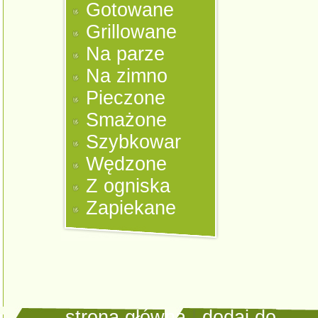
Gotowane
Grillowane
Na parze
Na zimno
Pieczone
Smażone
Szybkowar
Wędzone
Z ogniska
Zapiekane
strona główna
|
dodaj do