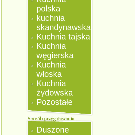
polska
kuchnia
skandynawska
Kuchnia tajska
Kuchnia
węgierska
Kuchnia
włoska
Kuchnia
żydowska
Pozostałe
Duszone