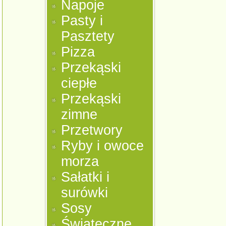
Napoje
Pasty i
Pasztety
Pizza
Przekąski
ciepłe
Przekąski
zimne
Przetwory
Ryby i owoce
morza
Sałatki i
surówki
Sosy
Świąteczne