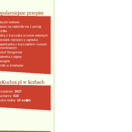
laczki wołowe
iasto na naleśniki na 1 porcję
rtilla
dka z kurczaka w sosie własnym
ociołek różności z ogniska
apiekanka z kurczakiem i sosem
zosnkowym
oeuf Strogonow
alewka z pigwy
asagne
rólik w śmietanie
rzepisów:
3627
ucharzy:
618
ości online:
10 os�b