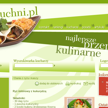
/
Dania z ryżu i kaszy
M
dodaj do ulubionych
wydrukuj
wyślij
k
k
Ryż imbirowy z kukurydzą
Z
Składniki:
- 30 dag ryżu
- 1 puszka kukurydzy
- 2 kostki bulionu drobiowego Knorra