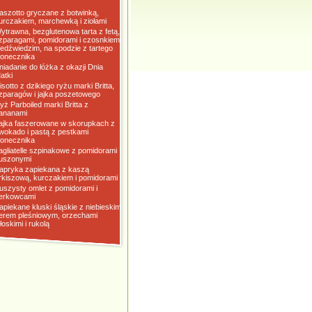
aszotto gryczane z botwinką,
urczakiem, marchewką i ziołami
ytrawna, bezglutenowa tarta z fetą,
zparagami, pomidorami i czosnkiem
iedźwiedzim, na spodzie z tartego
łonecznika
niadanie do łóżka z okazji Dnia
atki
isotto z dzikiego ryżu marki Britta,
zparagów i jajka poszetowego
yż Parboiled marki Britta z
ananami
ajka faszerowane w skorupkach z
wokado i pastą z pestkami
łonecznika
agliatelle szpinakowe z pomidorami
uszonymi
apryka zapiekana z kaszą
rkiszową, kurczakiem i pomidorami
uszysty omlet z pomidorami i
erkowcami
apiekane kluski śląskie z niebieskim
erem pleśniowym, orzechami
łoskimi i rukolą