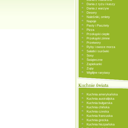
Dania z ryżu i kaszy
Dania z warzyw
Desery
Naleśniki, omlety
Napoje
Pasty i Pasztety
Pizza
Przekąski ciepłe
Przekąski zimne
Przetwory
Ryby i owoce morza
Sałatki i surówki
Sosy
Świąteczne
Zapiekanki
Zupy
Wigilijne rarytasy
Kuchnia amerykańska
Kuchnia australijska
Kuchnia bułgarska
Kuchnia chińska
Kuchnia czeska
Kuchnia francuska
Kuchnia grecka
Kuchnia hiszpańska