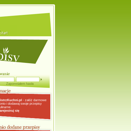
Zapomniałem hasła
istrzKuchni.pl
- załóż darmowe
onto i dodawaj swoje przepisy
ulinarne.
arejestruj się