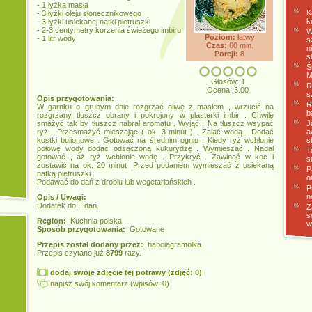
- 1 łyżka masła
K
- 3 łyżki oleju słonecznikowego
k
- 3 łyżki usiekanej natki pietruszki
- 2-3 centymetry korzenia świeżego imbiru
W
Poziom:
łatwy
- 1 litr wody
s
Czas:
60 min.
n
Porcji:
8
s
Ś
M
Głosów: 1
R
Ocena: 3.00
s
Opis przygotowania:
R
W garnku o grubym dnie rozgrzać oliwę z masłem , wrzucić na
b
rozgrzany tłuszcz obrany i pokrojony w plasterki imbir . Chwilę
smażyć tak by tłuszcz nabrał aromatu . Wyjąć . Na tłuszcz wsypać
J
ryż . Przesmażyć mieszając ( ok. 3 minut ) . Zalać wodą . Dodać
a
kostki bulionowe . Gotować na średnim ogniu . Kiedy ryż wchłonie
s
połowę wody dodać odsączoną kukurydzę . Wymieszać . Nadal
T
gotować , aż ryż wchłonie wodę . Przykryć . Zawinąć w koc i
s
zostawić na ok. 20 minut .Przed podaniem wymieszać z usiekaną
P
natką pietruszki .
o
Podawać do dań z drobiu lub wegetariańskich .
P
n
Opis / Uwagi:
Dodatek do II dań.
Z
s
Region:
Kuchnia polska
w
Sposób przygotowania:
Gotowane
Przepis został dodany przez:
babciagramolka
Przepis czytano już
8799
razy.
dodaj swoje zdjęcie tej potrawy (zdjęć: 0)
napisz swój komentarz (wpisów: 0)