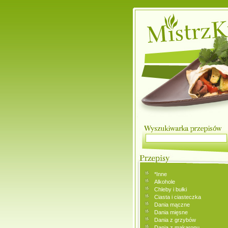
*Inne
Alkohole
Chleby i bułki
Ciasta i ciasteczka
Dania mączne
Dania mięsne
Dania z grzybów
Dania z makaronu