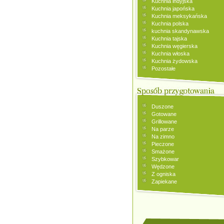
Kuchnia indyjska
Kuchnia japońska
Kuchnia meksykańska
Kuchnia polska
kuchnia skandynawska
Kuchnia tajska
Kuchnia węgierska
Kuchnia włoska
Kuchnia żydowska
Pozostałe
Duszone
Gotowane
Grillowane
Na parze
Na zimno
Pieczone
Smażone
Szybkowar
Wędzone
Z ogniska
Zapiekane