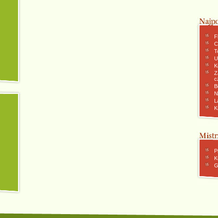
F
C
To
U
K
Z
c
B
N
L
K
P
K
G