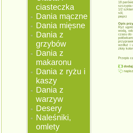
18 parówe
ciasteczka
szczypta 
1/2 szklank
sól,
Dania mączne
pieprz
Dania mięsne
Opis prz
Ryż ugoto
wodą, odc
Dania z
czasu do 
połówkam
grzybów
przypraw
wzdłuż i 
złoty kol
Dania z
Przepis c
makaronu
dodaj 
Dania z ryżu i
napisz
kaszy
Dania z
warzyw
Desery
Naleśniki,
omlety