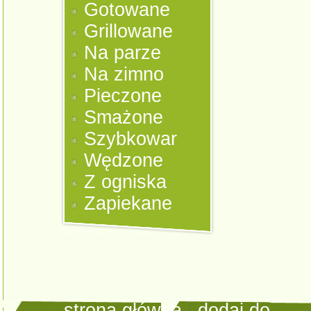
Gotowane
Grillowane
Na parze
Na zimno
Pieczone
Smażone
Szybkowar
Wędzone
Z ogniska
Zapiekane
strona główna
|
dodaj do