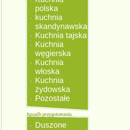
polska
kuchnia
skandynawska
Kuchnia tajska
Kuchnia
węgierska
Kuchnia
włoska
Kuchnia
żydowska
Pozostałe
Duszone