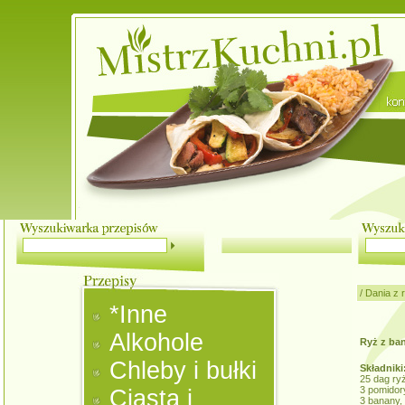
/
Dania z 
*Inne
Alkohole
Ryż z ba
Chleby i bułki
Składniki
25 dag ry
3 pomidor
Ciasta i
3 banany,