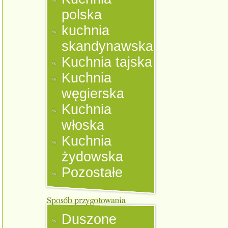
polska
kuchnia
skandynawska
Kuchnia tajska
Kuchnia
węgierska
Kuchnia
włoska
Kuchnia
żydowska
Pozostałe
Duszone