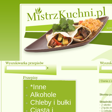
/
Dania z 
*Inne
Alkohole
Słonka p
Chleby i bułki
Składniki
- 2 słonki
- 2 łyżki 
Ciasta i
- 1 cebula