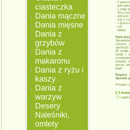
- 2 pietrus
ciasteczka
- pół seler
- 1 mały p
- 50 g su
Dania mączne
- pół szk
- sok z cy
Dania mięsne
- 1 łyżka 
- sól
- pieprz
Dania z
Opis prz
grzybów
Sprawione
cytryny,
oprószyć 
Dania z
W rondlu 
wodą i d
zrumienio
makaronu
wywaru ze
porcje, uł
Dania z ryżu i
ptaki
Region:
K
kaszy
Sposób p
Przepis c
Dania z
dodaj 
warzyw
napisz
Desery
Naleśniki,
omlety