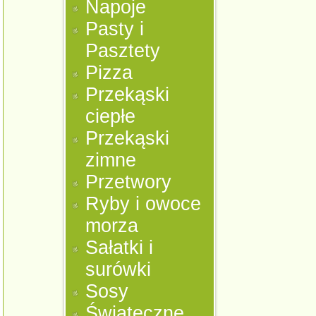
Napoje
Pasty i
Pasztety
Pizza
Przekąski
ciepłe
Przekąski
zimne
Przetwory
Ryby i owoce
morza
Sałatki i
surówki
Sosy
Świąteczne