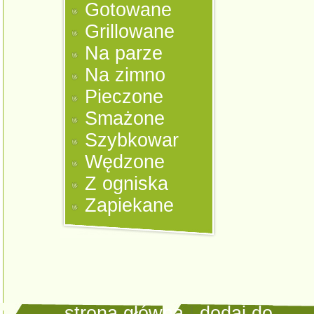
Gotowane
Grillowane
Na parze
Na zimno
Pieczone
Smażone
Szybkowar
Wędzone
Z ogniska
Zapiekane
strona główna
|
dodaj do