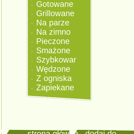
Gotowane
Grillowane
Na parze
Na zimno
Pieczone
Smażone
Szybkowar
Wędzone
Z ogniska
Zapiekane
strona główna
|
dodaj do