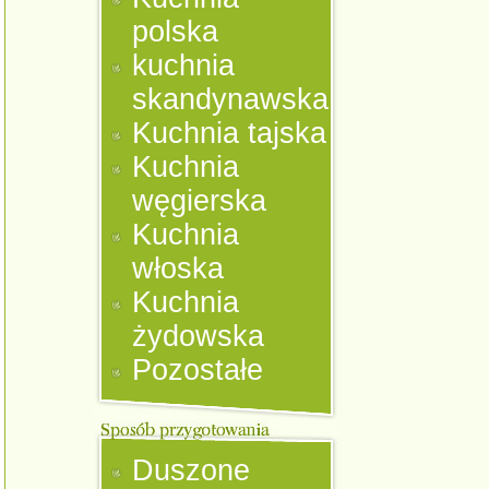
polska
kuchnia
skandynawska
Kuchnia tajska
Kuchnia
węgierska
Kuchnia
włoska
Kuchnia
żydowska
Pozostałe
Duszone