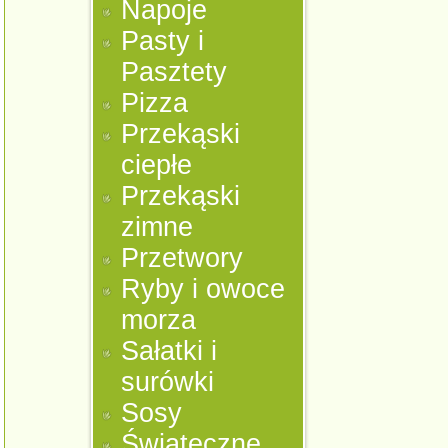
Napoje
Pasty i
Pasztety
Pizza
Przekąski
ciepłe
Przekąski
zimne
Przetwory
Ryby i owoce
morza
Sałatki i
surówki
Sosy
Świąteczne