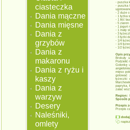
- puszka 
ciasteczka
- puszka 
ugotowane
- 2 duże c
Dania mączne
- 1 łyżka s
- 1 liść la
Dania mięsne
- 5 ziaren
- 1 jogurt 
- 1 mały 
Dania z
- 3 łyżecz
- 3 łyżki 
grzybów
- 1/4 łyże
- 1/4 łyże
- 1/2 łyże
Dania z
Opis prz
Brokuły u
makaronu
Podzielić 
Golonkę u
Dania z ryżu i
angielskie
mięso pok
gotować 
kaszy
łyżeczki
Marchewkę
Dania z
papryka, 
zalać wszy
warzyw
Region:
K
Sposób p
Desery
Przepis z
Przepis c
Naleśniki,
dodaj 
omlety
napisz