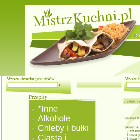
/
Sałatki i
*Inne
Alkohole
Sałatka 
Chleby i bułki
Składniki
- 2 szt br
- 1 duża g
Ciasta i
- 1 duża 