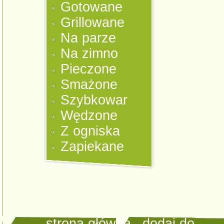
Gotowane
Grillowane
Na parze
Na zimno
Pieczone
Smażone
Szybkowar
Wędzone
Z ogniska
Zapiekane
strona główna
|
dodaj do