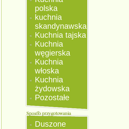
polska
kuchnia
skandynawska
Kuchnia tajska
Kuchnia
węgierska
Kuchnia
włoska
Kuchnia
żydowska
Pozostałe
Duszone