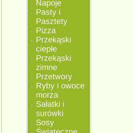
Napoje
Pasty i
Pasztety
Pizza
Przekąski
ciepłe
Przekąski
zimne
Przetwory
Ryby i owoce
morza
Sałatki i
surówki
Sosy
Świąteczne