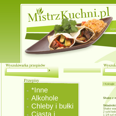
/
Koktajle
*Inne
Alkohole
Shake z 
Chleby i bułki
Składniki
Shake wan
2 szkl lod
Ciasta i
1 1/4 szl 