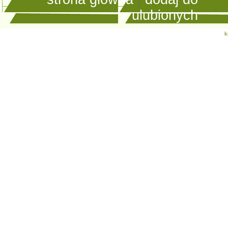
ulubionych
k