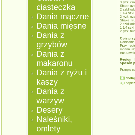
3 lyzki cu
ciasteczka
Shake cze
2 szkl lod
1 1/4 szkl
Dania mączne
2 lyzki c
Shake Tr
Dania mięsne
2 szkl lod
1 1/4 szkl
2 lyzki t
Dania z
Opis prz
grzybów
Dokładnie
Przy rob
można uży
Dania z
truskawek 
Region:
K
makaronu
Sposób p
Przepis c
Dania z ryżu i
dodaj 
kaszy
napisz
Dania z
warzyw
Desery
Naleśniki,
omlety