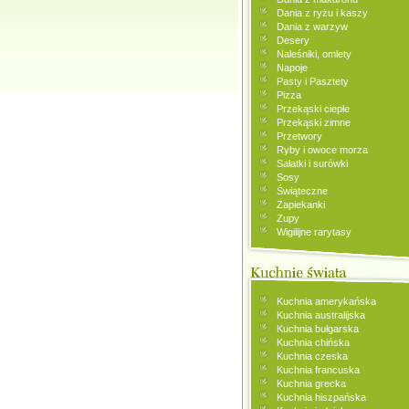
Dania z ryżu i kaszy
Dania z warzyw
Desery
Naleśniki, omlety
Napoje
Pasty i Pasztety
Pizza
Przekąski ciepłe
Przekąski zimne
Przetwory
Ryby i owoce morza
Sałatki i surówki
Sosy
Świąteczne
Zapiekanki
Zupy
Wigilijne rarytasy
Kuchnia amerykańska
Kuchnia australijska
Kuchnia bułgarska
Kuchnia chińska
Kuchnia czeska
Kuchnia francuska
Kuchnia grecka
Kuchnia hiszpańska