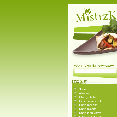
*Inne
Alkohole
Chleby i bułki
Ciasta i ciasteczka
Dania mączne
Dania mięsne
Dania z grzybów
Dania z makaronu