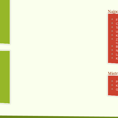
F
C
To
U
K
Z
c
B
N
L
K
P
K
G