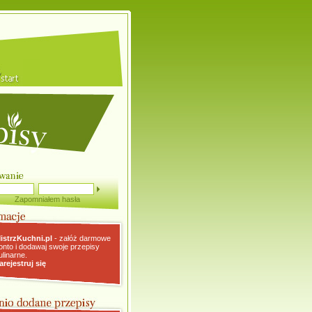
Zapomniałem hasła
istrzKuchni.pl
- załóż darmowe
onto i dodawaj swoje przepisy
ulinarne.
arejestruj się