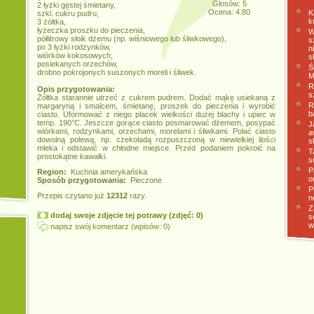
Głosów: 5
2 łyżki gęstej śmietany,
Ocena: 4.80
K
szkl. cukru pudru,
k
3 żółtka,
łyżeczka proszku do pieczenia,
W
półlitrowy słoik dżemu (np. wiśniowego lub śliwkowego),
s
po 3 łyżki rodzynków,
n
wiórków kokosowych,
s
posiekanych orzechów,
Ś
drobno pokrojonych suszonych moreli i śliwek.
M
R
Opis przygotowania:
s
Żółtka starannie utrzeć z cukrem pudrem. Dodać mąkę usiekaną z
R
margaryną i smalcem, śmietanę, proszek do pieczenia i wyrobić
b
ciasto. Uformować z niego placek wielkości dużej blachy i upiec w
temp. 190°C. Jeszcze gorące ciasto posmarować dżemem, posypać
J
wiórkami, rodzynkami, orzechami, morelami i śliwkami. Polać ciasto
a
dowolną polewą, np. czekoladą rozpuszczoną w niewielkiej ilości
s
mleka i odstawić w chłodne miejsce. Przed podaniem pokroić na
T
prostokątne kawałki.
s
P
Region:
Kuchnia amerykańska
o
Sposób przygotowania:
Pieczone
P
Przepis czytano już
12312
razy.
n
Z
dodaj swoje zdjęcie tej potrawy (zdjęć: 0)
s
w
napisz swój komentarz (wpisów: 0)