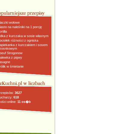
laczki wołowe
iasto na naleśniki na 1 porcję
rtilla
dka z kurczaka w sosie własnym
ociołek różności z ogniska
apiekanka z kurczakiem i sosem
zosnkowym
oeuf Strogonow
alewka z pigwy
asagne
rólik w śmietanie
rzepisów:
3627
ucharzy:
618
ości online:
11 os�b