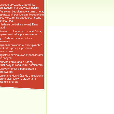
aszotto gryczane z botwinką,
urczakiem, marchewką i ziołami
ytrawna, bezglutenowa tarta z fetą,
zparagami, pomidorami i czosnkiem
iedźwiedzim, na spodzie z tartego
łonecznika
niadanie do łóżka z okazji Dnia
atki
isotto z dzikiego ryżu marki Britta,
zparagów i jajka poszetowego
yż Parboiled marki Britta z
ananami
ajka faszerowane w skorupkach z
wokado i pastą z pestkami
łonecznika
agliatelle szpinakowe z pomidorami
uszonymi
apryka zapiekana z kaszą
rkiszową, kurczakiem i pomidorami
uszysty omlet z pomidorami i
erkowcami
apiekane kluski śląskie z niebieskim
erem pleśniowym, orzechami
łoskimi i rukolą