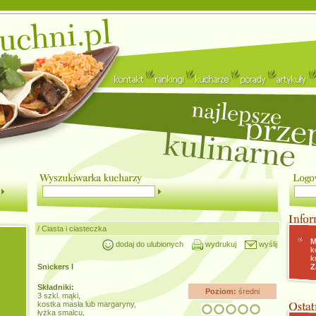
/
Ciasta i ciasteczka
M
dodaj do ulubionych
wydrukuj
wyślij
k
k
Snickers I
Z
Składniki:
Poziom:
średni
3 szkl. mąki,
kostka masła lub margaryny,
łyżka smalcu,