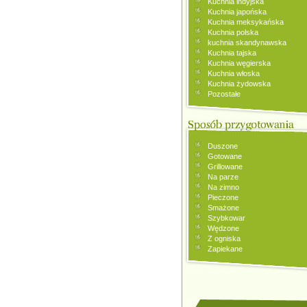
Kuchnia indyjska
Kuchnia japońska
Kuchnia meksykańska
Kuchnia polska
kuchnia skandynawska
Kuchnia tajska
Kuchnia węgierska
Kuchnia włoska
Kuchnia żydowska
Pozostałe
Duszone
Gotowane
Grillowane
Na parze
Na zimno
Pieczone
Smażone
Szybkowar
Wędzone
Z ogniska
Zapiekane