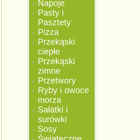
Napoje
Pasty i
Pasztety
Pizza
Przekąski
ciepłe
Przekąski
zimne
Przetwory
Ryby i owoce
morza
Sałatki i
surówki
Sosy
Świąteczne