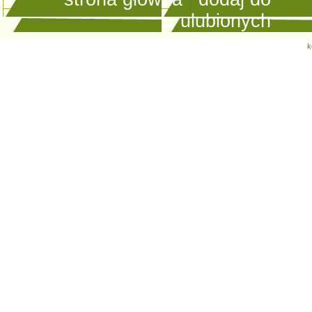
ulubionych
k