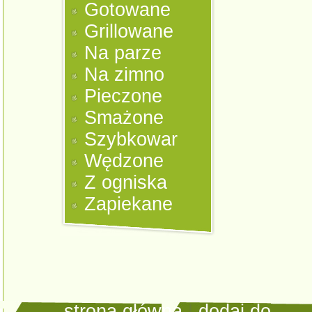
Gotowane
Grillowane
Na parze
Na zimno
Pieczone
Smażone
Szybkowar
Wędzone
Z ogniska
Zapiekane
strona główna
|
dodaj do