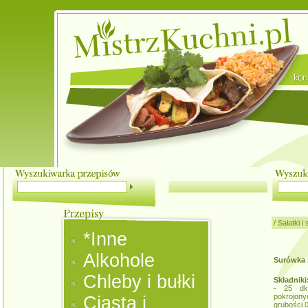
/
Sałatki i
*Inne
Alkohole
Surówka z
Chleby i bułki
Składniki
- 25 dkg
pokrojony
Ciasta i
grubości 