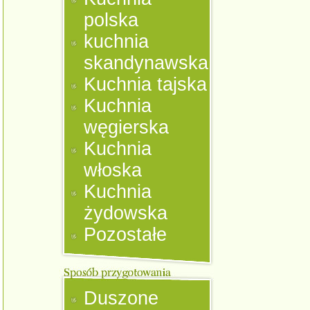
polska
kuchnia
skandynawska
Kuchnia tajska
Kuchnia
węgierska
Kuchnia
włoska
Kuchnia
żydowska
Pozostałe
Duszone