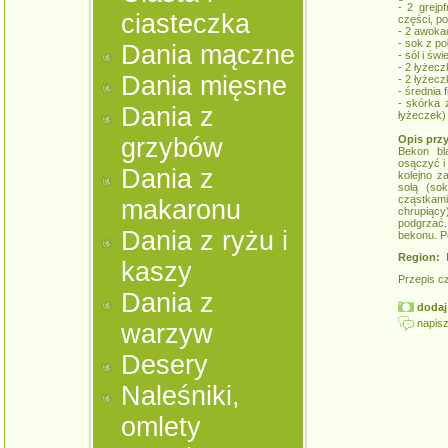
- 2 grejp
ciasteczka
części, po
- 2 awoka
- sok z po
Dania mączne
- sól i św
- 2 łyżecz
Dania mięsne
- 2 łyżecz
- średnia 
- skórka 
Dania z
łyżeczek)
grzybów
Opis prz
Bekon bl
osączyć i
Dania z
kolejno z
solą (so
cząstkami
makaronu
chrupiący)
podgrzać
Dania z ryżu i
bekonu. P
Region:
K
kaszy
Przepis c
Dania z
dodaj 
napisz
warzyw
Desery
Naleśniki,
omlety