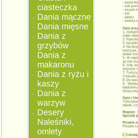
- pasta lin
ciasteczka
- sok po
- sezam m
- sól
Dania mączne
- pieprz
- świeża n
Dania mięsne
Opis prz
1. Gotuje
Dania z
zalać olej
2. Paprykę
grzybów
3. Na jedn
4. Na drug
warzywa, 
Dania z
dodać tro
5. W międ
go mix se
makaronu
6. Gdy w
możemy ró
Dania z ryżu i
7. Tuńczyk
3 minutki 
8. Do war
kaszy
9. Wykła
kładziemy
Dania z
Smaczneg
Opis / Uw
warzyw
Tuńczyka
oliwek, c
Desery
Region:
K
Sposób p
Naleśniki,
Przepis z
Przepis c
omlety
dodaj 