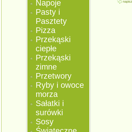
Napoje
napisz
Pasty i
Pasztety
Pizza
Przekąski
ciepłe
Przekąski
zimne
Przetwory
Ryby i owoce
morza
Sałatki i
surówki
Sosy
Świąteczne