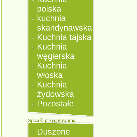
polska
kuchnia
skandynawska
Kuchnia tajska
Kuchnia
węgierska
Kuchnia
włoska
Kuchnia
żydowska
Pozostałe
Duszone