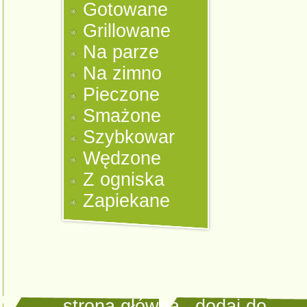
Gotowane
Grillowane
Na parze
Na zimno
Pieczone
Smażone
Szybkowar
Wędzone
Z ogniska
Zapiekane
strona główna
|
dodaj do