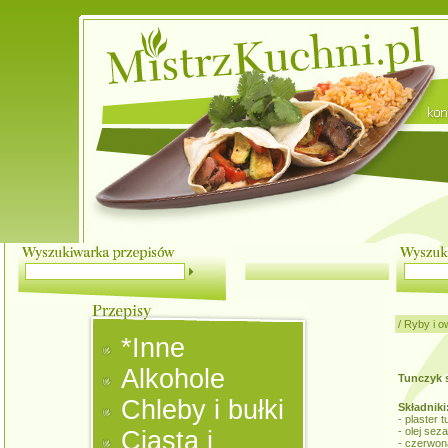
/
Ryby i o
*Inne
Alkohole
Tunczyk
Chleby i bułki
Składniki
- plaster 
- olej sez
Ciasta i
- czerwona