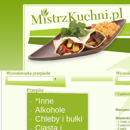
/
Zapiekan
*Inne
Alkohole
Warzywa z
Chleby i bułki
Składniki
- 1 mała c
- 2 papryk
Ciasta i
- 6 jajek