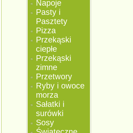
Napoje
Pasty i
Pasztety
Pizza
Przekąski
ciepłe
Przekąski
zimne
Przetwory
Ryby i owoce
morza
Sałatki i
surówki
Sosy
Świąteczne