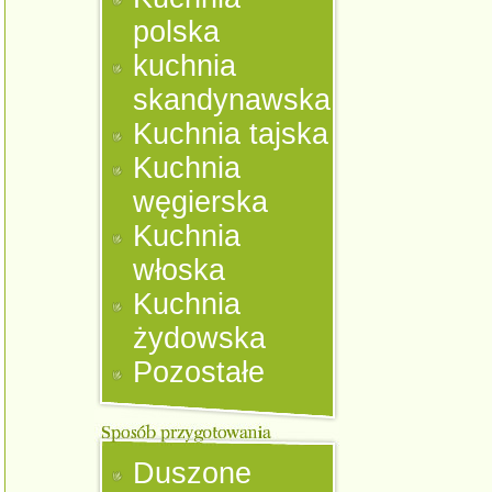
polska
kuchnia
skandynawska
Kuchnia tajska
Kuchnia
węgierska
Kuchnia
włoska
Kuchnia
żydowska
Pozostałe
Duszone