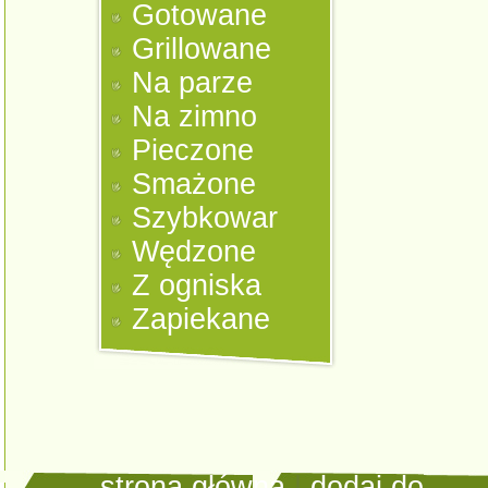
Gotowane
Grillowane
Na parze
Na zimno
Pieczone
Smażone
Szybkowar
Wędzone
Z ogniska
Zapiekane
strona główna
|
dodaj do