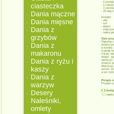
- 2 pomid
ciasteczka
- 2 cebule
- 3 ziemni
- 20 dag ż
Dania mączne
Dodatki:
Dania mięsne
- olej
- sol
- pieprz
Dania z
- zioła pr
- natka pi
grzybów
Opis prz
Paprykę o
Dania z
drobno po
w kostkę. 
Cukinię um
makaronu
4 łyżki ol
dodać pa
Dania z ryżu i
oprószyć 
smażyć pr
Warzywa 
kaszy
serem. Sm
a ser rozt
Dania z
Przepis z
warzyw
Przepis c
dodaj 
Desery
napisz
Naleśniki,
omlety