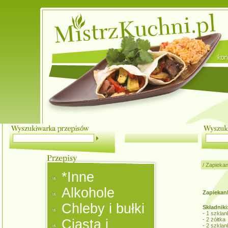
/
Zapiekan
*Inne
Alkohole
Zapiekan
Chleby i bułki
Składniki
- 1 szklan
- 2 żółtka
Ciasta i
- 2 szklan