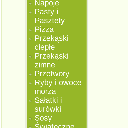
Napoje
Pasty i
Pasztety
Pizza
Przekąski
ciepłe
Przekąski
zimne
Przetwory
Ryby i owoce
morza
Sałatki i
surówki
Sosy
Świąteczne