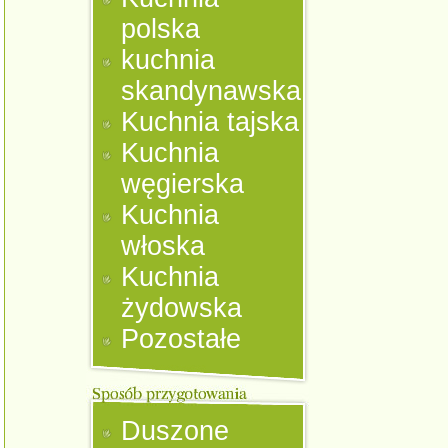
polska
kuchnia
skandynawska
Kuchnia tajska
Kuchnia
węgierska
Kuchnia
włoska
Kuchnia
żydowska
Pozostałe
Duszone