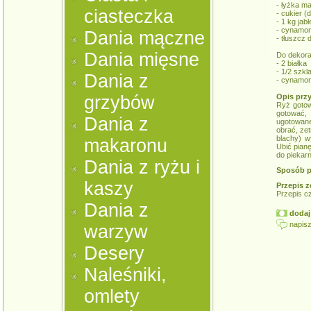
- łyżka ma
ciasteczka
- cukier 
- 1 kg jabł
- cynamo
Dania mączne
- tłuszcz 
Dania mięsne
Do dekorac
- 2 białka
- 1/2 szkl
Dania z
- cynamo
grzybów
Opis prz
Ryż gotow
gotować,
Dania z
ugotowane
obrać, ze
blachy) w
makaronu
Ubić pian
do piekarn
Dania z ryżu i
Sposób p
kaszy
Przepis z
Przepis c
Dania z
dodaj 
napisz
warzyw
Desery
Naleśniki,
omlety