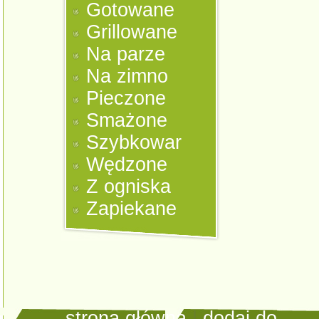
Gotowane
Grillowane
Na parze
Na zimno
Pieczone
Smażone
Szybkowar
Wędzone
Z ogniska
Zapiekane
strona główna
|
dodaj do