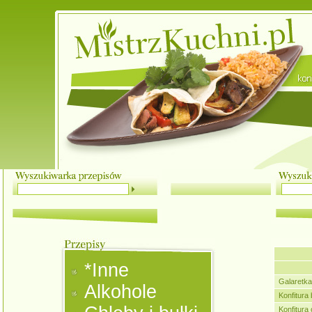
*Inne
Galaretka
Alkohole
Konfitura
Konfitura