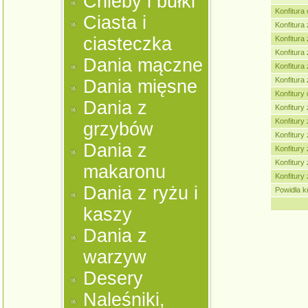
Chleby i bułki
Konfitura
Ciasta i
Konfitura
ciasteczka
Konfitura
Konfitura 
Dania mączne
Konfitura
Konfitura
Dania mięsne
Konfitury
Dania z
Konfitury
Konfitury 
grzybów
Konfitury 
Dania z
Konfitury 
Konfitury 
makaronu
Konfitury 
Dania z ryżu i
Powidła k
kaszy
Dania z
warzyw
Desery
Naleśniki,