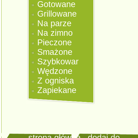
Gotowane
Grillowane
Na parze
Na zimno
Pieczone
Smażone
Szybkowar
Wędzone
Z ogniska
Zapiekane
strona główna
|
dodaj do