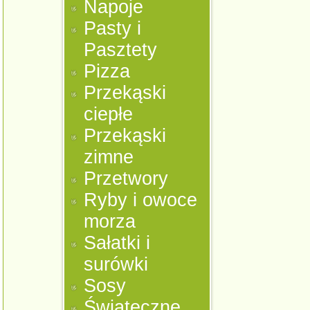
Napoje
Pasty i
Pasztety
Pizza
Przekąski
ciepłe
Przekąski
zimne
Przetwory
Ryby i owoce
morza
Sałatki i
surówki
Sosy
Świąteczne