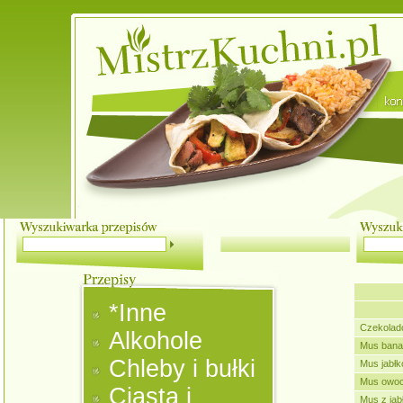
*Inne
Czekolad
Alkohole
Mus ban
Chleby i bułki
Mus jabł
Mus owo
Ciasta i
Mus z jab