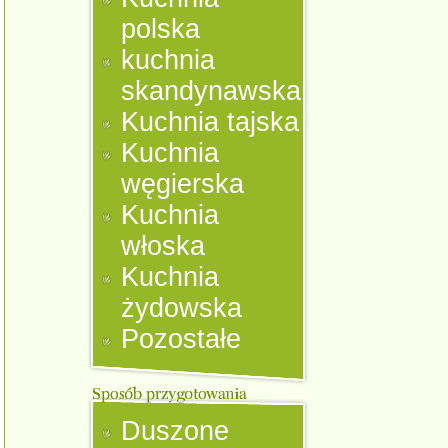
polska
kuchnia
skandynawska
Kuchnia tajska
Kuchnia
węgierska
Kuchnia
włoska
Kuchnia
żydowska
Pozostałe
Duszone