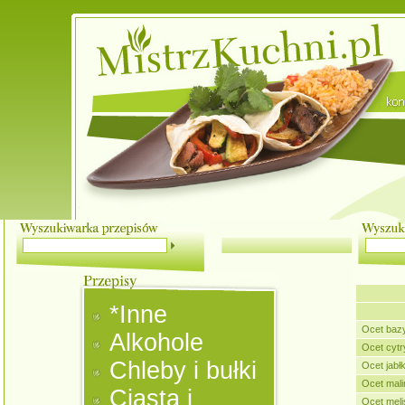
*Inne
Ocet baz
Alkohole
Ocet cyt
Chleby i bułki
Ocet jabł
Ocet mal
Ciasta i
Ocet mel