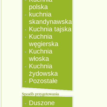
polska
kuchnia
skandynawska
Kuchnia tajska
Kuchnia
węgierska
Kuchnia
włoska
Kuchnia
żydowska
Pozostałe
Duszone