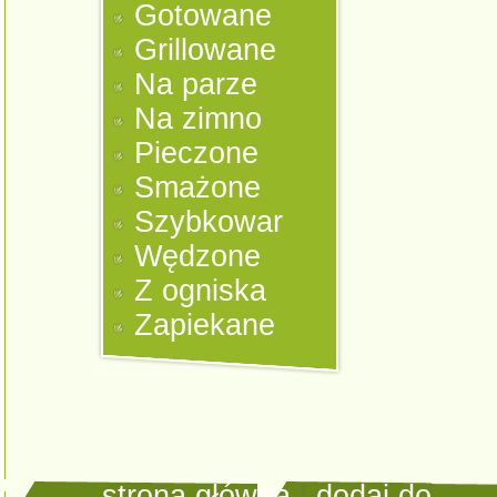
Gotowane
Grillowane
Na parze
Na zimno
Pieczone
Smażone
Szybkowar
Wędzone
Z ogniska
Zapiekane
strona główna
|
dodaj do