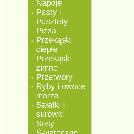
Napoje
Pasty i
Pasztety
Pizza
Przekąski
ciepłe
Przekąski
zimne
Przetwory
Ryby i owoce
morza
Sałatki i
surówki
Sosy
Świąteczne