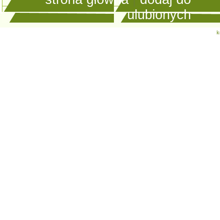
ulubionych
k