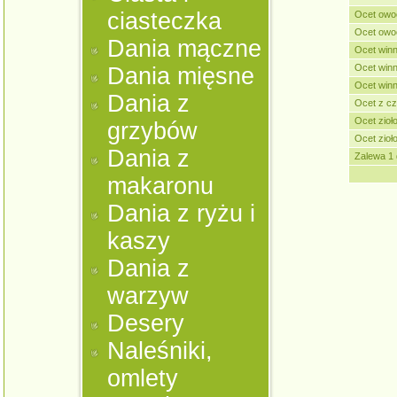
ciasteczka
Ocet owo
Ocet owo
Dania mączne
Ocet win
Ocet winn
Dania mięsne
Ocet winn
Dania z
Ocet z c
Ocet zioł
grzybów
Ocet zioł
Dania z
Zalewa 1 
makaronu
Dania z ryżu i
kaszy
Dania z
warzyw
Desery
Naleśniki,
omlety