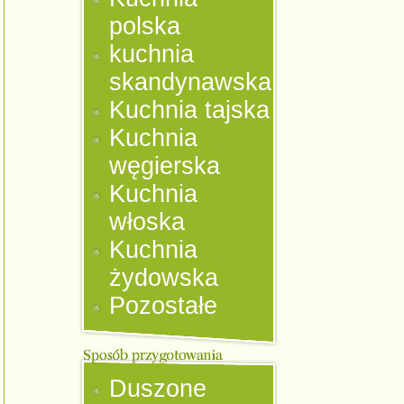
polska
kuchnia
skandynawska
Kuchnia tajska
Kuchnia
węgierska
Kuchnia
włoska
Kuchnia
żydowska
Pozostałe
Duszone