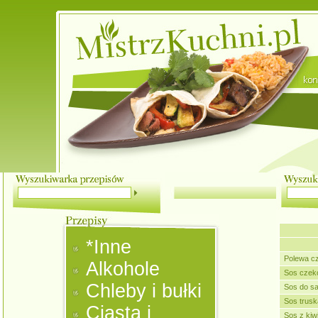
*Inne
Polewa c
Alkohole
Sos czek
Chleby i bułki
Sos do s
Sos trus
Ciasta i
Sos z kiw