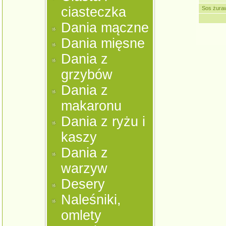
ciasteczka
Sos żura
Dania mączne
Dania mięsne
Dania z
grzybów
Dania z
makaronu
Dania z ryżu i
kaszy
Dania z
warzyw
Desery
Naleśniki,
omlety