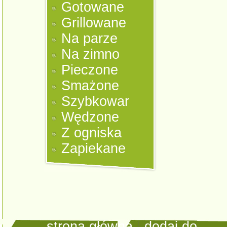
Gotowane
Grillowane
Na parze
Na zimno
Pieczone
Smażone
Szybkowar
Wędzone
Z ogniska
Zapiekane
strona główna
|
dodaj do