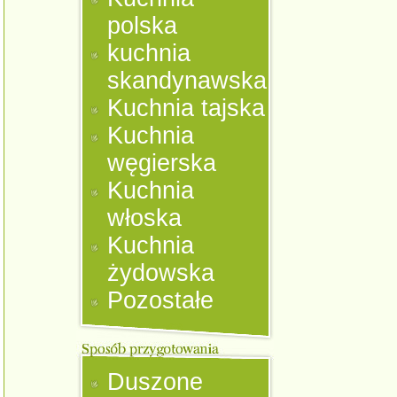
polska
kuchnia
skandynawska
Kuchnia tajska
Kuchnia
węgierska
Kuchnia
włoska
Kuchnia
żydowska
Pozostałe
Duszone