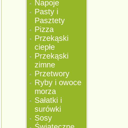
Napoje
Pasty i
Pasztety
Pizza
Przekąski
ciepłe
Przekąski
zimne
Przetwory
Ryby i owoce
morza
Sałatki i
surówki
Sosy
Świąteczne