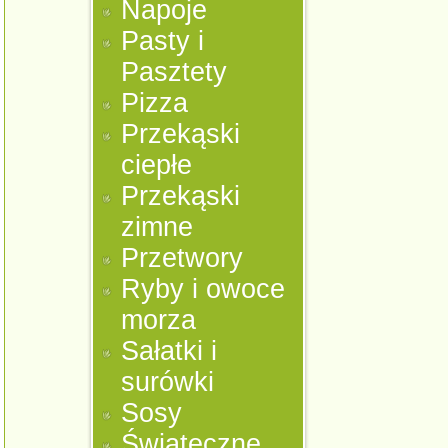
Napoje
Pasty i
Pasztety
Pizza
Przekąski
ciepłe
Przekąski
zimne
Przetwory
Ryby i owoce
morza
Sałatki i
surówki
Sosy
Świąteczne