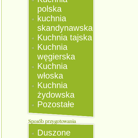
polska
kuchnia
skandynawska
Kuchnia tajska
Kuchnia
węgierska
Kuchnia
włoska
Kuchnia
żydowska
Pozostałe
Duszone