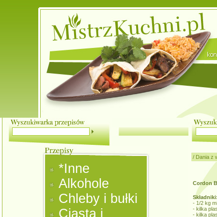
/
Dania z 
*Inne
Alkohole
Cordon B
Chleby i bułki
Składniki
- 1/2 kg 
- kilka pl
Ciasta i
- kilka pl