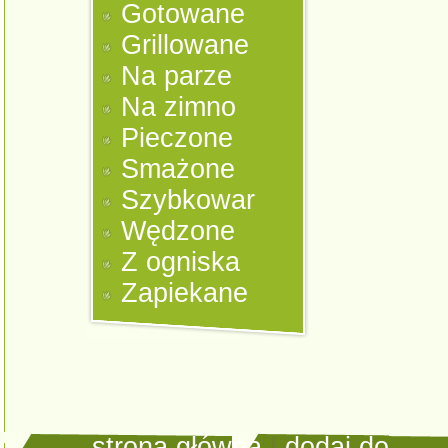
Gotowane
Grillowane
Na parze
Na zimno
Pieczone
Smażone
Szybkowar
Wędzone
Z ogniska
Zapiekane
strona główna
|
dodaj do