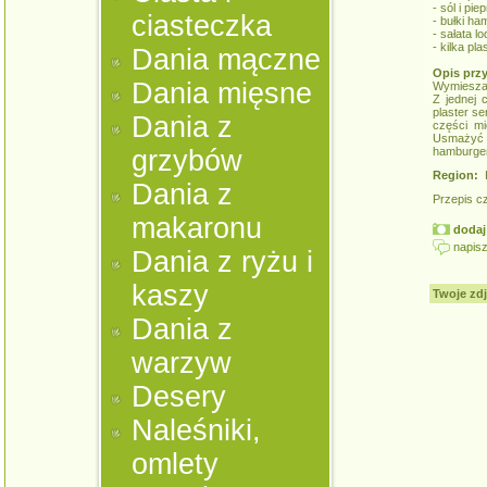
- sól i pi
ciasteczka
- bułki h
- sałata l
- kilka pl
Dania mączne
Opis prz
Dania mięsne
Wymieszać
Z jednej 
plaster s
Dania z
części mi
Usmażyć
grzybów
hamburger
Region:
K
Dania z
Przepis c
makaronu
dodaj 
napisz
Dania z ryżu i
kaszy
Twoje zdj
Dania z
warzyw
Desery
Naleśniki,
omlety