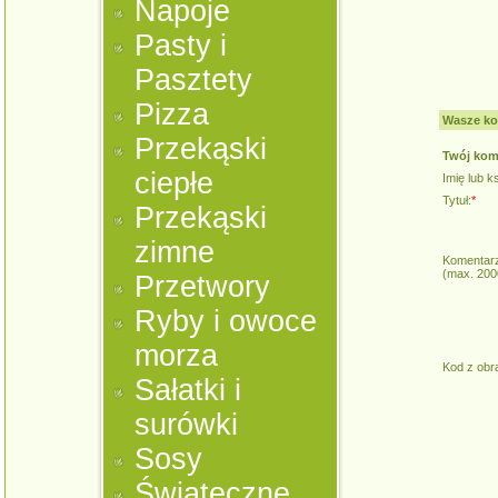
Napoje
Pasty i
Pasztety
Pizza
Wasze ko
Przekąski
Twój kom
ciepłe
Imię lub 
Tytuł:
*
Przekąski
zimne
Komentarz
(max. 200
Przetwory
Ryby i owoce
morza
Kod z obr
Sałatki i
surówki
Sosy
Świąteczne