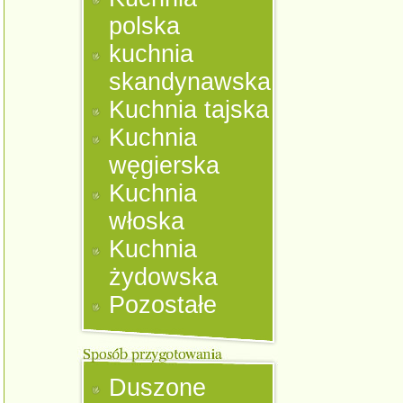
polska
kuchnia
skandynawska
Kuchnia tajska
Kuchnia
węgierska
Kuchnia
włoska
Kuchnia
żydowska
Pozostałe
Duszone