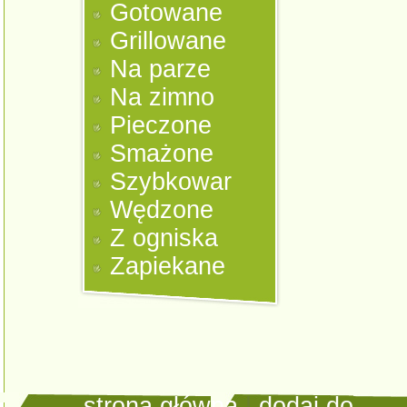
Gotowane
Grillowane
Na parze
Na zimno
Pieczone
Smażone
Szybkowar
Wędzone
Z ogniska
Zapiekane
strona główna
|
dodaj do