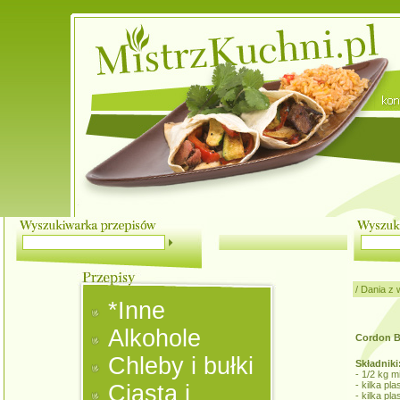
/
Dania z 
*Inne
Alkohole
Cordon B
Chleby i bułki
Składniki
- 1/2 kg 
- kilka pl
Ciasta i
- kilka pl