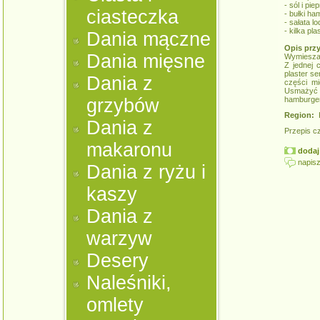
- sól i pi
ciasteczka
- bułki h
- sałata l
- kilka pl
Dania mączne
Opis prz
Dania mięsne
Wymieszać
Z jednej 
plaster s
Dania z
części mi
Usmażyć
grzybów
hamburger
Region:
K
Dania z
Przepis c
makaronu
dodaj 
napisz
Dania z ryżu i
kaszy
Dania z
warzyw
Desery
Naleśniki,
omlety