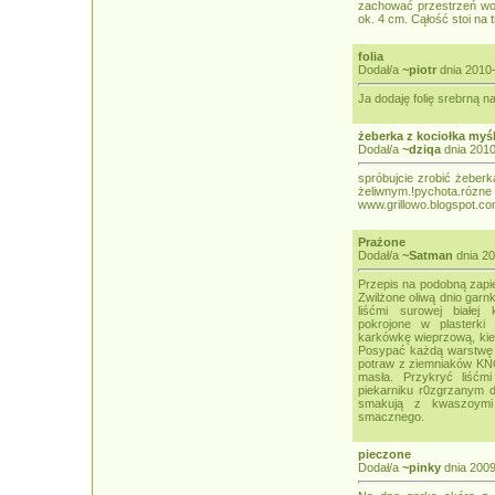
zachować przestrzeń wo
ok. 4 cm. Cąłość stoi na
folia
Dodał/a
~piotr
dnia 2010-
Ja dodaję folię srebrną na
żeberka z kociołka myś
Dodał/a
~dziqa
dnia 2010
spróbujcie zrobić żeberk
żeliwnym.!pychota.ró
www.grillowo.blogspot.c
Prażone
Dodał/a
~Satman
dnia 20
Przepis na podobną zapie
Zwilżone oliwą dnio gar
liśćmi surowej białej
pokrojone w plasterki 
karkówkę wieprzową, kieł
Posypać każdą warstwę 
potraw z ziemniaków KNO
masła. Przykryć liśćm
piekarniku r0zgrzanym 
smakują z kwaszoymi
smacznego.
pieczone
Dodał/a
~pinky
dnia 2009