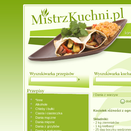
/
Dania z warzyw
*Inne
doda
Alkohole
Chleby i bułki
Kociołek różności z ogn
Ciasta i ciasteczka
Dania mączne
Składniki:
Dania mięsne
- 2 kg ziemniaków
- 1 kg kiełbasy
Dania z grzybów
- 25 dag boczku wędzoneg
Dania z makaronu