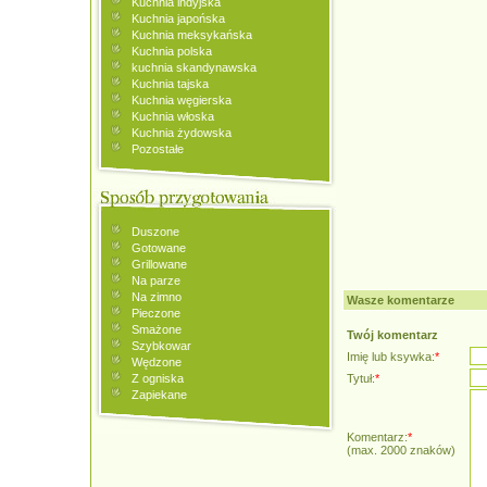
Kuchnia indyjska
Kuchnia japońska
Kuchnia meksykańska
Kuchnia polska
kuchnia skandynawska
Kuchnia tajska
Kuchnia węgierska
Kuchnia włoska
Kuchnia żydowska
Pozostałe
Duszone
Gotowane
Grillowane
Na parze
Na zimno
Wasze komentarze
Pieczone
Smażone
Twój komentarz
Szybkowar
Imię lub ksywka:
*
Wędzone
Z ogniska
Tytuł:
*
Zapiekane
Komentarz:
*
(max. 2000 znaków)