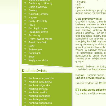
- 8 cebul
Dania z ryżu i kaszy
- sól
Dania z warzyw
- pieprz
- garnek żeliwny z przyk
Desery
można dodać różnokoloro
Naleśniki, omlety
Napoje
Opis przygotowania:
Pasty i Pasztety
Oczyść i obierz ziemnia
kiełbasę i cebule - w tala
Pizza
nim warstwę ziemniaków i 
Przekąski ciepłe
ułóż warstwę kiełbasy. 
Przekąski zimne
cebuli i kiełbasy - aż do 
Przetwory
ułóż pozostałe plastry bo
kamieniem lub przyklej 
Ryby i owoce morza
specjalny kociołek, wysta
Sałatki i surówki
naczynia zależy w dużej 
Sosy
garnek powinien być cały 
Świąteczne
żarem - w każdym razie o
Po ustawieniu garnka d
Zapiekanki
podtrzymania ognia. Pot
Zupy
Uważaj przy zdejmowaniu
Wigilijne rarytasy
gorąca!
Kociołki żeliwne, w któ
znajdziesz na
https://deko
Region:
Kuchnia polska
Sposób przygotowania:
Kuchnia amerykańska
Kuchnia australijska
Przepis czytano już
11157
Kuchnia bułgarska
Kuchnia chińska
dodaj swoje zdjęcie t
Kuchnia czeska
napisz swój komentarz
Kuchnia francuska
Kuchnia grecka
Kuchnia hiszpańska