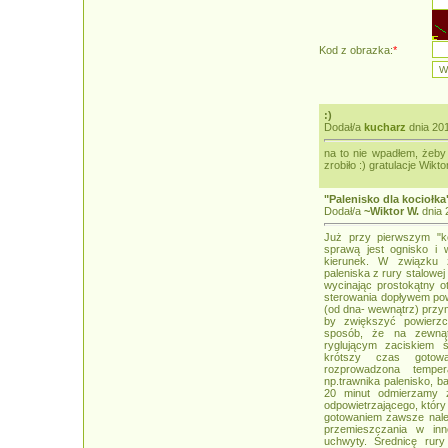
Kod z obrazka:
*
:)
Dodał/a
kucharz
dnia 201
na to nie wpadłem, żeby 
zrobiło :) gratulacje Wikt
"Palenisko dla kociołka
Dodał/a
~Wiktor W.
dnia 
Już przy pierwszym "koc
sprawą jest ognisko i w
kierunek. W związku
paleniska z rury stalowej
wycinając prostokątny ot
sterowania dopływem pow
(od dna- wewnątrz) przym
by zwiększyć powierzc
sposób, że na zewnąt
ryglującym zaciskiem 
krótszy czas gotowa
rozprowadzona temper
np.trawnika palenisko, b
20 minut odmierzamy z
odpowietrzającego, który
gotowaniem zawsze nale
przemieszczania w in
uchwyty. Średnicę rur