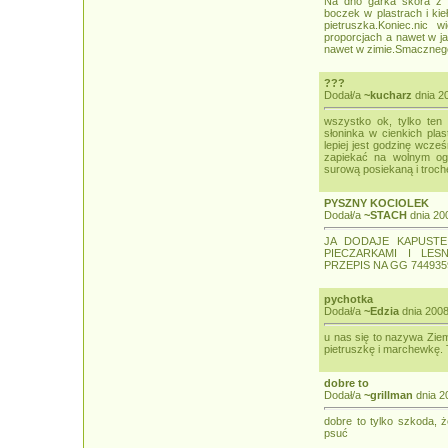
Na dno garka skóra z 
boczek w plastrach i kie
pietruszka.Koniec.nic 
proporcjach a nawet w ja
nawet w zimie.Smaczneg
???
Dodał/a
~kucharz
dnia 2
wszystko ok, tylko ten 
słoninka w cienkich pla
lepiej jest godzinę wcze
zapiekać na wolnym og
surową posiekaną i troc
PYSZNY KOCIOLEK
Dodał/a
~STACH
dnia 20
JA DODAJE KAPUST
PIECZARKAMI I LES
PRZEPIS NA GG 744935
pychotka
Dodał/a
~Edzia
dnia 2008
u nas się to nazywa Ziem
pietruszkę i marchewkę. 
dobre to
Dodał/a
~grillman
dnia 2
dobre to tylko szkoda, 
psuć