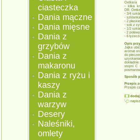
Oetkera
ciasteczka
- kilka 
DR. Oetk
- 3/4 szkl
Dania mączne
- szklank
- 2 płaski
Dania mięsne
- sok z cy
- 1/2 szkla
- 2 polew
Dania z
- 6 łyżec
grzybów
Opis prz
Jajka ubi
aromat or
Dania z
do pieczen
uzyskani
dokładnie
makaronu
stopni C
posmarowa
Dania z ryżu i
Sposób p
kaszy
Przepis z
Przepis c
Dania z
dodaj 
napisz
warzyw
Desery
Naleśniki,
omlety