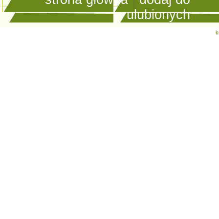
ulubionych
k