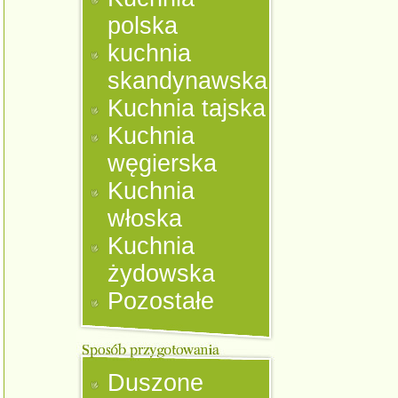
polska
kuchnia
skandynawska
Kuchnia tajska
Kuchnia
węgierska
Kuchnia
włoska
Kuchnia
żydowska
Pozostałe
Duszone