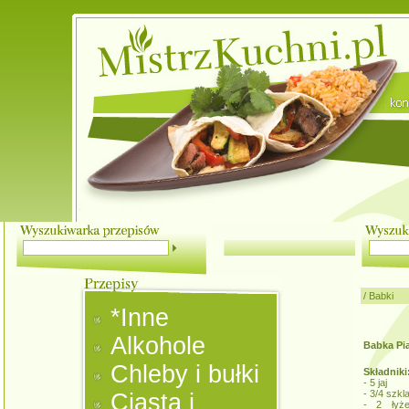
/
Babki
*Inne
Alkohole
Babka Pi
Chleby i bułki
Składniki
- 5 jaj
- 3/4 szkl
Ciasta i
- 2 łyże