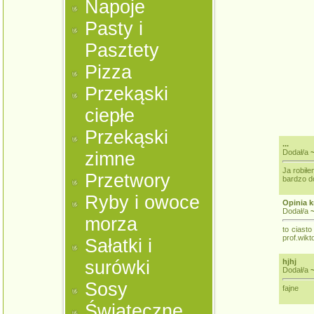
Napoje
Pasty i
Pasztety
Pizza
Przekąski
ciepłe
Przekąski
...
Dodał/a
zimne
Ja robiłe
Przetwory
bardzo do
Ryby i owoce
Opinia k
Dodał/a
morza
to ciasto
prof.wikto
Sałatki i
surówki
hjhj
Dodał/a
~
Sosy
fajne
Świąteczne