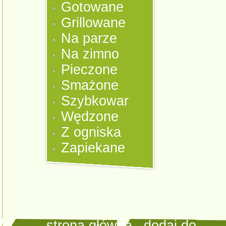
Gotowane
Grillowane
Na parze
Na zimno
Pieczone
Smażone
Szybkowar
Wędzone
Z ogniska
Zapiekane
strona główna
|
dodaj do