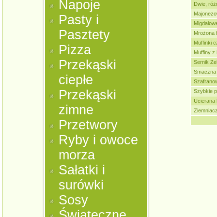
Napoje
Dwie, ró
Majonezo
Pasty i
Migdałow
Pasztety
Mrożona 
Muffinki 
Pizza
Muffiny 
Przekąski
Sernik Ze
Smaczna
ciepłe
Szafrano
Przekąski
Szybkie p
Ucierana
zimne
Ziemniacz
Przetwory
Ryby i owoce
morza
Sałatki i
surówki
Sosy
Świąteczne