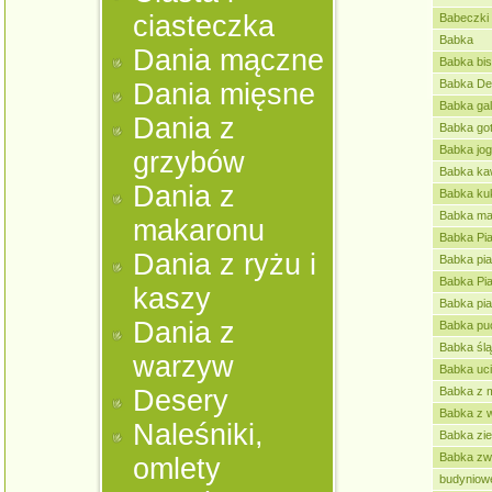
ciasteczka
Babeczki
Babka
Dania mączne
Babka bi
Babka De
Dania mięsne
Babka ga
Dania z
Babka go
Babka jo
grzybów
Babka ka
Dania z
Babka ku
Babka ma
makaronu
Babka Pi
Dania z ryżu i
Babka pi
Babka Pi
kaszy
Babka pi
Dania z
Babka pu
Babka śl
warzyw
Babka uc
Desery
Babka z 
Babka z 
Naleśniki,
Babka zi
Babka zw
omlety
budyniow