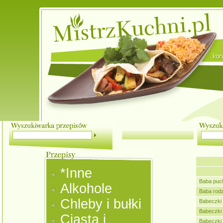
*Inne
Baba puc
Alkohole
Baba rod
Chleby i bułki
Babeczki
Babeczki
Ciasta i
Babeczki