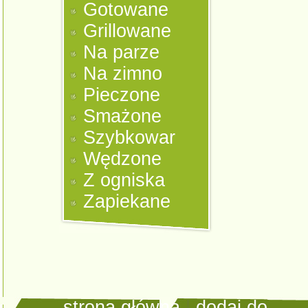
Gotowane
Grillowane
Na parze
Na zimno
Pieczone
Smażone
Szybkowar
Wędzone
Z ogniska
Zapiekane
strona główna
|
dodaj do