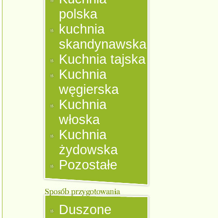
polska
kuchnia
skandynawska
Kuchnia tajska
Kuchnia
węgierska
Kuchnia
włoska
Kuchnia
żydowska
Pozostałe
Duszone