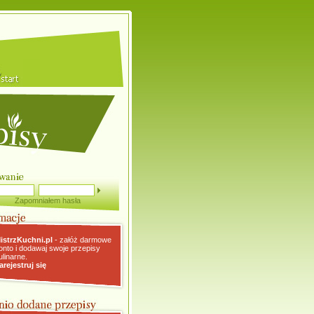
Zapomniałem hasła
istrzKuchni.pl
- załóż darmowe
onto i dodawaj swoje przepisy
ulinarne.
arejestruj się