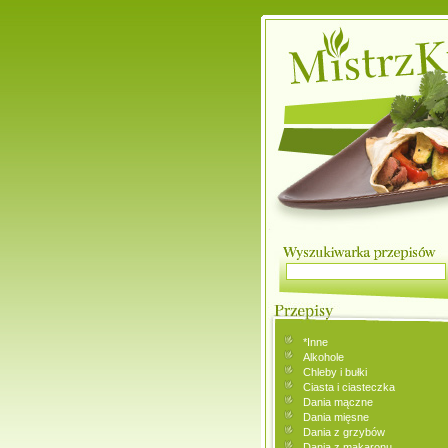
*Inne
Alkohole
Chleby i bułki
Ciasta i ciasteczka
Dania mączne
Dania mięsne
Dania z grzybów
Dania z makaronu