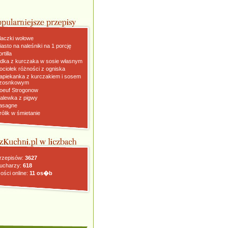
laczki wołowe
iasto na naleśniki na 1 porcję
rtilla
dka z kurczaka w sosie własnym
ociołek różności z ogniska
apiekanka z kurczakiem i sosem
zosnkowym
oeuf Strogonow
alewka z pigwy
asagne
rólik w śmietanie
rzepisów:
3627
ucharzy:
618
ości online:
11 os�b