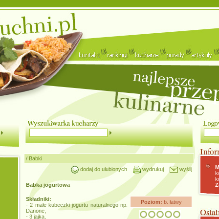
/
Babki
M
dodaj do ulubionych
wydrukuj
wyślij
k
k
Babka jogurtowa
Z
Składniki:
Poziom:
b. łatwy
- 2 małe kubeczki jogurtu naturalnego np.
Danone,
- 3 jajka,