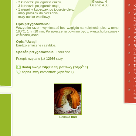
Głosów: 4
- 2 kubeczki po jogurcie cukru,
Ocena: 4.00
K
- 3 kubeczki po jogurcie mąki,
k
- 1 niepełny kubeczek po jogurcie oleju,
- mały proszek do pieczenia,
W
- mały cukier waniliowy.
s
n
Opis przygotowania:
s
Wszystko razem wymieszać bez względu na kolejność, piec w temp.
Ś
180°C, 1 h i 10 min. Po upieczeniu powinno być z wierzchu brązowe -
M
w środku jasne.
R
s
Opis / Uwagi:
Bardzo smaczne i szybkie.
R
b
Sposób przygotowania:
Pieczone
J
a
Przepis czytano już
12936
razy.
s
T
dodaj swoje zdjęcie tej potrawy (zdjęć: 1)
s
napisz swój komentarz (wpisów: 1)
P
o
P
n
Z
s
w
Dodał/a
mel