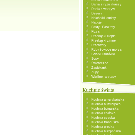
Dania z ryżu i kaszy
Dania z warzyw
Desery
Naleśniki, omlety
Napoje
Pasty i Pasztety
Pizza
Przekąski ciepłe
Przekąski zimne
Przetwory
Ryby i owoce morza
Sałatki i surówki
Sosy
Świąteczne
Zapiekanki
Zupy
Wigilijne rarytasy
Kuchnia amerykańska
Kuchnia australijska
Kuchnia bułgarska
Kuchnia chińska
Kuchnia czeska
Kuchnia francuska
Kuchnia grecka
Kuchnia hiszpańska