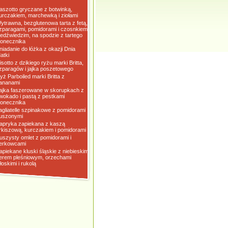
aszotto gryczane z botwinką,
urczakiem, marchewką i ziołami
ytrawna, bezglutenowa tarta z fetą,
zparagami, pomidorami i czosnkiem
iedźwiedzim, na spodzie z tartego
łonecznika
niadanie do łóżka z okazji Dnia
atki
isotto z dzikiego ryżu marki Britta,
zparagów i jajka poszetowego
yż Parboiled marki Britta z
ananami
ajka faszerowane w skorupkach z
wokado i pastą z pestkami
łonecznika
agliatelle szpinakowe z pomidorami
uszonymi
apryka zapiekana z kaszą
rkiszową, kurczakiem i pomidorami
uszysty omlet z pomidorami i
erkowcami
apiekane kluski śląskie z niebieskim
erem pleśniowym, orzechami
łoskimi i rukolą