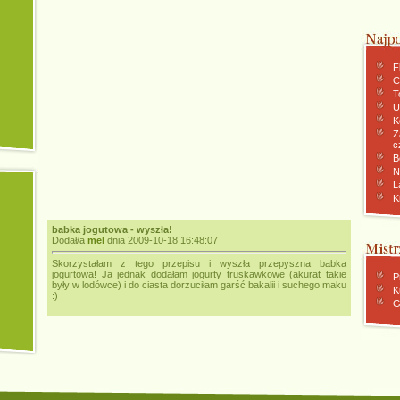
F
C
To
U
K
Z
c
B
N
L
K
babka jogutowa - wyszła!
Dodał/a
mel
dnia 2009-10-18 16:48:07
Skorzystałam z tego przepisu i wyszła przepyszna babka
jogurtowa! Ja jednak dodałam jogurty truskawkowe (akurat takie
P
były w lodówce) i do ciasta dorzuciłam garść bakalii i suchego maku
K
:)
G