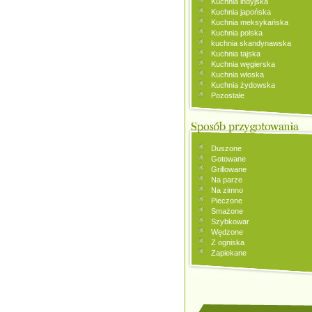
Kuchnia indyjska
Kuchnia japońska
Kuchnia meksykańska
Kuchnia polska
kuchnia skandynawska
Kuchnia tajska
Kuchnia węgierska
Kuchnia włoska
Kuchnia żydowska
Pozostałe
Duszone
Gotowane
Grillowane
Na parze
Na zimno
Pieczone
Smażone
Szybkowar
Wędzone
Z ogniska
Zapiekane