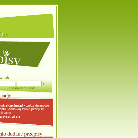
Zapomniałem hasła
istrzKuchni.pl
- załóż darmowe
onto i dodawaj swoje przepisy
ulinarne.
arejestruj się