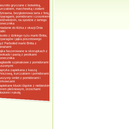
aszotto gryczane z botwinką,
urczakiem, marchewką i ziołami
ytrawna, bezglutenowa tarta z fetą,
zparagami, pomidorami i czosnkiem
iedźwiedzim, na spodzie z tartego
łonecznika
niadanie do łóżka z okazji Dnia
atki
isotto z dzikiego ryżu marki Britta,
zparagów i jajka poszetowego
yż Parboiled marki Britta z
ananami
ajka faszerowane w skorupkach z
wokado i pastą z pestkami
łonecznika
agliatelle szpinakowe z pomidorami
uszonymi
apryka zapiekana z kaszą
rkiszową, kurczakiem i pomidorami
uszysty omlet z pomidorami i
erkowcami
apiekane kluski śląskie z niebieskim
erem pleśniowym, orzechami
łoskimi i rukolą