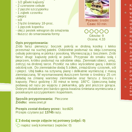
- 1/2 główki kapusty
K
- 2 czerwone cebule
k
- 2 pęczki szczypiorku
- 1 ząbek czosnku
W
- pieprz
s
- sól
Poziom:
średni
n
- 3 łyżki śmietany 18-proc.
Czas:
60 min.
s
- 1 pęczek koperku
Ś
- olej z pestek winogron do smażenia
M
- tłuszcz do smarowania formy
Głosów: 9
R
Ocena: 4.33
s
Opis przygotowania:
R
Zrób farsz pierwszy: boczek pokrój w drobną kostkę i lekko
b
przesmaż na suchej patelni. Oddzielnie podsmaż na oleju czerwoną
J
cebulę pokrojoną w piórka i posoloną. Wymieszaj ją z boczkiem. Zrób
a
farsz drugi: kapustę pokrój w paski. Przypraw do smaku solą i
s
pieprzem, krótko podsmaż na odrobinie oleju. Ziemniaki obierz, umyj,
T
zetrzyj na drobnej tarce. Przełóż na sitko wyścielone gazą i dobrze
s
odciśnij sok. Do ziemniaków dodaj 5 żółtek, zmiażdżony czosnek, sól
i pieprz. Ubij białka na sztywną pianę i delikatnie wymieszaj z masą
P
ziemniaczaną. W wysmarowanej tłuszczem formie o średnicy 25 cm
o
układaj na zmianę warstwy ziemniaków oraz farszu z boczku i
P
kapusty. Piecz godzinę i 30 minut w temp. 180°C. Upieczoną babę
n
podawaj od razu po wyjęciu z piekarnika, gdy jest jeszcze gorąca.
Z
Dobrym dodatkiem jest bardzo gęsta kwaśna śmietana wymieszana z
s
posiekanym szczypiorkiem i koperkiem.
w
Sposób przygotowania:
Pieczone
Źródło:
www.onet.pl
Przepis został dodany przez:
lozdii26
Przepis czytano już
13745
razy.
dodaj swoje zdjęcie tej potrawy (zdjęć: 0)
napisz swój komentarz (wpisów: 0)