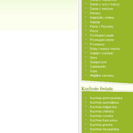
Dania z ryżu i kaszy
Dania z warzyw
Desery
Naleśniki, omlety
Napoje
Pasty i Pasztety
Pizza
Przekąski ciepłe
Przekąski zimne
Przetwory
Ryby i owoce morza
Sałatki i surówki
Sosy
Świąteczne
Zapiekanki
Zupy
Wigilijne rarytasy
Kuchnia amerykańska
Kuchnia australijska
Kuchnia bułgarska
Kuchnia chińska
Kuchnia czeska
Kuchnia francuska
Kuchnia grecka
Kuchnia hiszpańska