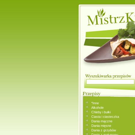
*Inne
Alkohole
Chleby i bułki
Ciasta i ciasteczka
Dania mączne
Dania mięsne
Dania z grzybów
Dania z makaronu