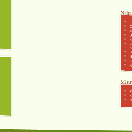
F
C
To
U
K
Z
c
B
N
L
K
P
K
G