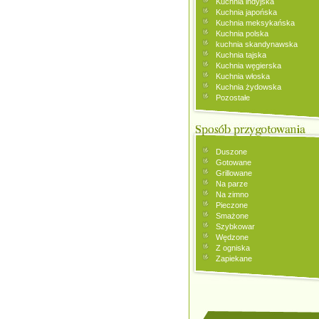
Kuchnia indyjska
Kuchnia japońska
Kuchnia meksykańska
Kuchnia polska
kuchnia skandynawska
Kuchnia tajska
Kuchnia węgierska
Kuchnia włoska
Kuchnia żydowska
Pozostałe
Duszone
Gotowane
Grillowane
Na parze
Na zimno
Pieczone
Smażone
Szybkowar
Wędzone
Z ogniska
Zapiekane