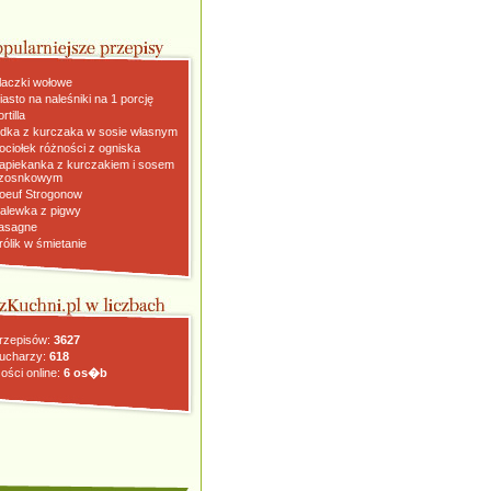
laczki wołowe
iasto na naleśniki na 1 porcję
rtilla
dka z kurczaka w sosie własnym
ociołek różności z ogniska
apiekanka z kurczakiem i sosem
zosnkowym
oeuf Strogonow
alewka z pigwy
asagne
rólik w śmietanie
rzepisów:
3627
ucharzy:
618
ości online:
6 os�b