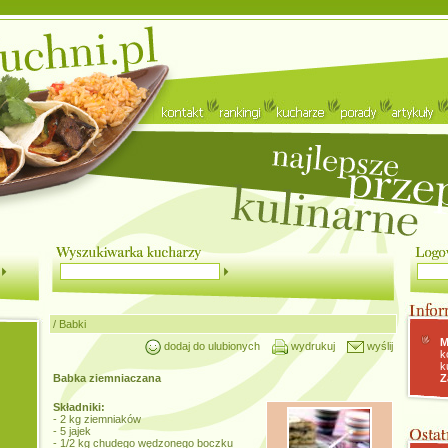
/
Babki
M
dodaj do ulubionych
wydrukuj
wyślij
k
k
Babka ziemniaczana
Z
Składniki:
- 2 kg ziemniaków
- 5 jajek
- 1/2 kg chudego wędzonego boczku