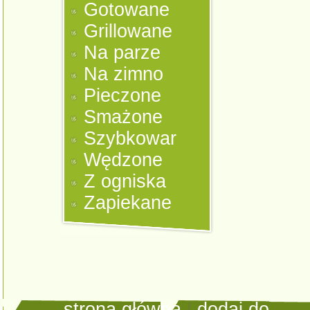
Gotowane
Grillowane
Na parze
Na zimno
Pieczone
Smażone
Szybkowar
Wędzone
Z ogniska
Zapiekane
strona główna
|
dodaj do