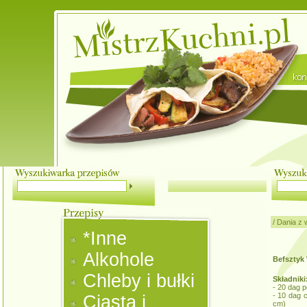
/
Dania z 
*Inne
Alkohole
Befsztyk 
Chleby i bułki
Składniki
- 20 dag 
- 10 dag c
Ciasta i
cm)