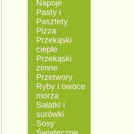
Napoje
Pasty i
Pasztety
Pizza
Przekąski
ciepłe
Przekąski
zimne
Przetwory
Ryby i owoce
morza
Sałatki i
surówki
Sosy
Świąteczne