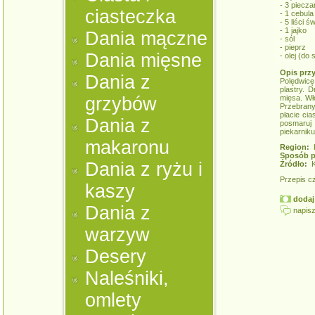
- 3 piecza
ciasteczka
- 1 cebula
- 5 liści 
- 1 jajko
Dania mączne
- sól
- pieprz
Dania mięsne
- olej (do
Opis prz
Dania z
Polędwicę 
plastry. 
grzybów
mięsa. Wł
Przebrany
płacie cia
Dania z
posmaruj 
piekarnik
makaronu
Region:
K
Sposób p
Dania z ryżu i
Źródło:
Ku
Przepis c
kaszy
dodaj 
Dania z
napisz
warzyw
Desery
Naleśniki,
omlety