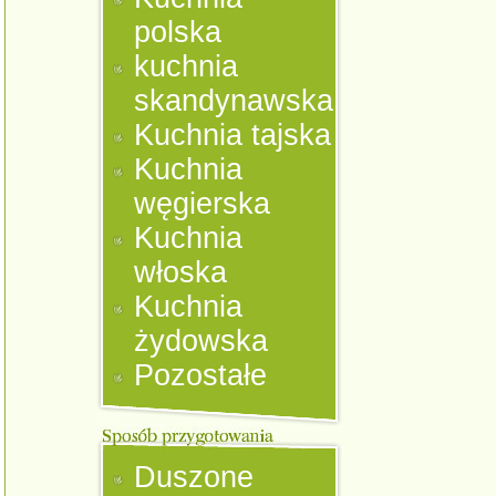
polska
kuchnia
skandynawska
Kuchnia tajska
Kuchnia
węgierska
Kuchnia
włoska
Kuchnia
żydowska
Pozostałe
Duszone