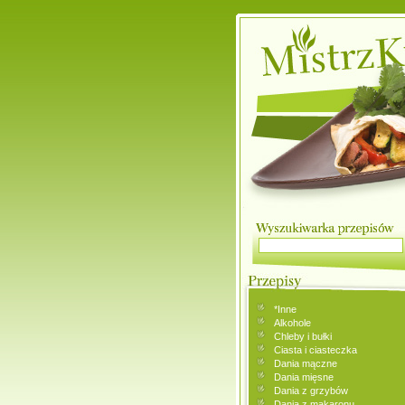
*Inne
Alkohole
Chleby i bułki
Ciasta i ciasteczka
Dania mączne
Dania mięsne
Dania z grzybów
Dania z makaronu