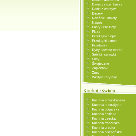
Dania z ryżu i kaszy
Dania z warzyw
Desery
Naleśniki, omlety
Napoje
Pasty i Pasztety
Pizza
Przekąski ciepłe
Przekąski zimne
Przetwory
Ryby i owoce morza
Sałatki i surówki
Sosy
Świąteczne
Zapiekanki
Zupy
Wigilijne rarytasy
Kuchnia amerykańska
Kuchnia australijska
Kuchnia bułgarska
Kuchnia chińska
Kuchnia czeska
Kuchnia francuska
Kuchnia grecka
Kuchnia hiszpańska