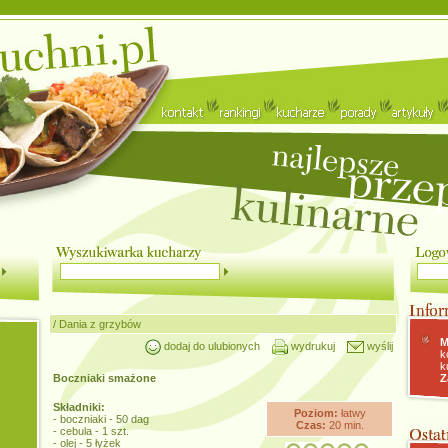
/
Dania z grzybów
M
dodaj do ulubionych
wydrukuj
wyślij
k
k
Boczniaki smażone
Z
Składniki:
Poziom:
łatwy
- boczniaki - 50 dag
Czas:
20 min.
- cebula - 1 szt.
- olej - 5 łyżek