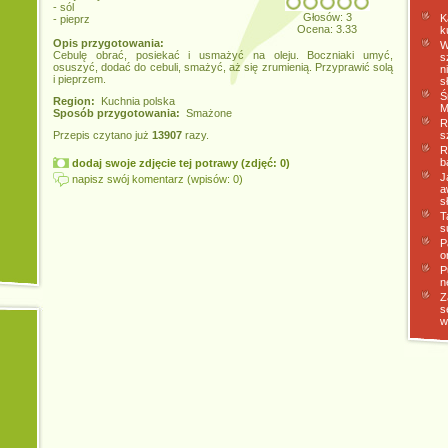
- sól
Głosów: 3
K
- pieprz
Ocena: 3.33
k
Opis przygotowania:
W
Cebulę obrać, posiekać i usmażyć na oleju. Boczniaki umyć,
s
osuszyć, dodać do cebuli, smażyć, aż się zrumienią. Przyprawić solą
n
i pieprzem.
s
Ś
Region:
Kuchnia polska
M
Sposób przygotowania:
Smażone
R
Przepis czytano już
13907
razy.
s
R
b
dodaj swoje zdjęcie tej potrawy (zdjęć: 0)
J
napisz swój komentarz (wpisów: 0)
a
s
T
s
P
o
P
n
Z
s
w