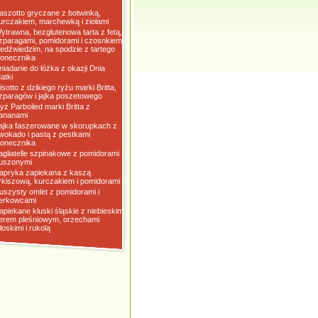
aszotto gryczane z botwinką,
urczakiem, marchewką i ziołami
ytrawna, bezglutenowa tarta z fetą,
zparagami, pomidorami i czosnkiem
iedźwiedzim, na spodzie z tartego
łonecznika
niadanie do łóżka z okazji Dnia
atki
isotto z dzikiego ryżu marki Britta,
zparagów i jajka poszetowego
yż Parboiled marki Britta z
ananami
ajka faszerowane w skorupkach z
wokado i pastą z pestkami
łonecznika
agliatelle szpinakowe z pomidorami
uszonymi
apryka zapiekana z kaszą
rkiszową, kurczakiem i pomidorami
uszysty omlet z pomidorami i
erkowcami
apiekane kluski śląskie z niebieskim
erem pleśniowym, orzechami
łoskimi i rukolą