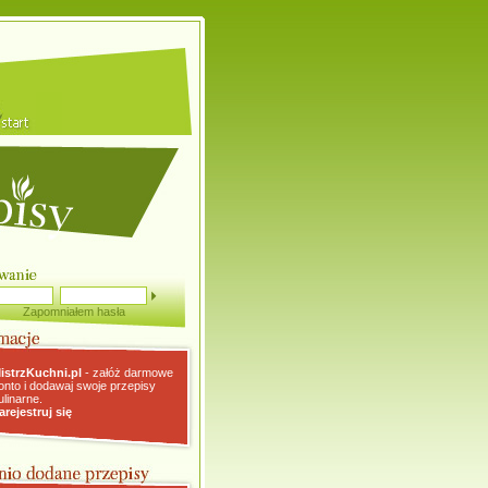
Zapomniałem hasła
istrzKuchni.pl
- załóż darmowe
onto i dodawaj swoje przepisy
ulinarne.
arejestruj się