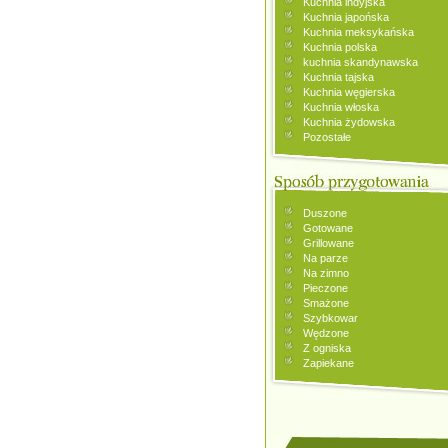
Kuchnia indyjska
Kuchnia japońska
Kuchnia meksykańska
Kuchnia polska
kuchnia skandynawska
Kuchnia tajska
Kuchnia węgierska
Kuchnia włoska
Kuchnia żydowska
Pozostałe
Duszone
Gotowane
Grillowane
Na parze
Na zimno
Pieczone
Smażone
Szybkowar
Wędzone
Z ogniska
Zapiekane