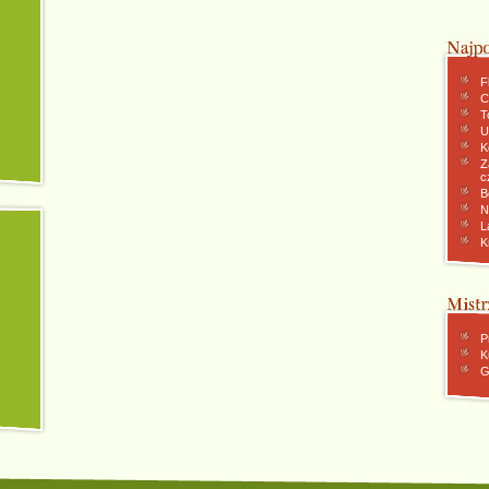
F
C
To
U
K
Z
c
B
N
L
K
P
K
G