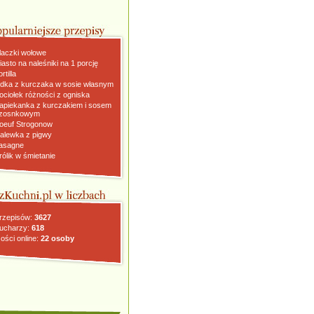
laczki wołowe
iasto na naleśniki na 1 porcję
rtilla
dka z kurczaka w sosie własnym
ociołek różności z ogniska
apiekanka z kurczakiem i sosem
zosnkowym
oeuf Strogonow
alewka z pigwy
asagne
rólik w śmietanie
rzepisów:
3627
ucharzy:
618
ości online:
22 osoby