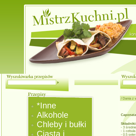
/
Dania z
*Inne
Alkohole
Caponat
Chleby i bułki
Składniki
- 3 średni
- 1 cebula
Ciasta i
- 0.5 sele