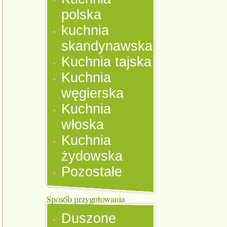
polska
kuchnia
skandynawska
Kuchnia tajska
Kuchnia
węgierska
Kuchnia
włoska
Kuchnia
żydowska
Pozostałe
Duszone