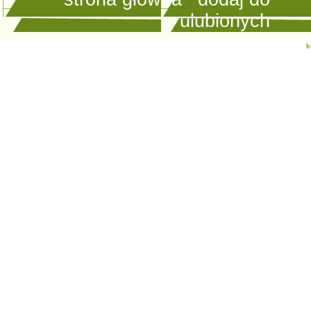
ulubionych
k