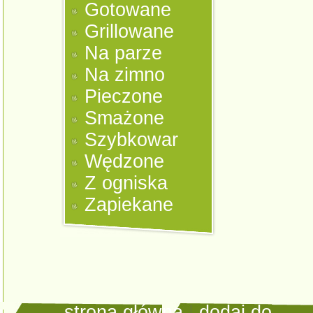
Gotowane
Grillowane
Na parze
Na zimno
Pieczone
Smażone
Szybkowar
Wędzone
Z ogniska
Zapiekane
strona główna
|
dodaj do