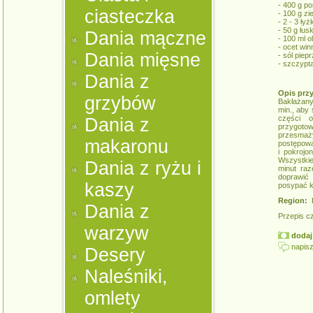
- 400 g p
ciasteczka
- 100 g zi
- 2 - 3 ły
- 50 g łu
Dania mączne
- 100 ml o
- ocet win
Dania mięsne
- sól piepr
- szczypt
Dania z
Opis prz
grzybów
Bakłażany
min., aby
części o
Dania z
przygoto
przesmaż
makaronu
postępowa
i pokroj
Wszystkie
Dania z ryżu i
minut raz
doprawić
kaszy
posypać k
Region:
K
Dania z
Przepis c
warzyw
dodaj 
napisz
Desery
Naleśniki,
omlety