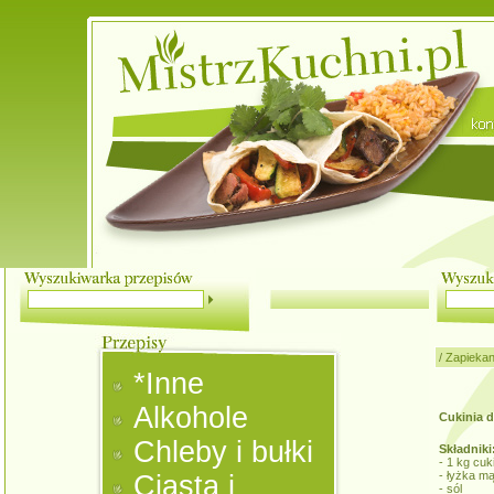
/
Zapiekan
*Inne
Alkohole
Cukinia 
Chleby i bułki
Składniki
- 1 kg cuki
- łyżka mą
Ciasta i
- sól