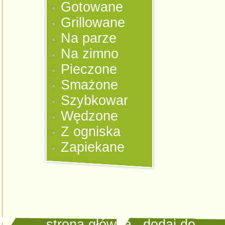
Gotowane
Grillowane
Na parze
Na zimno
Pieczone
Smażone
Szybkowar
Wędzone
Z ogniska
Zapiekane
strona główna
|
dodaj do