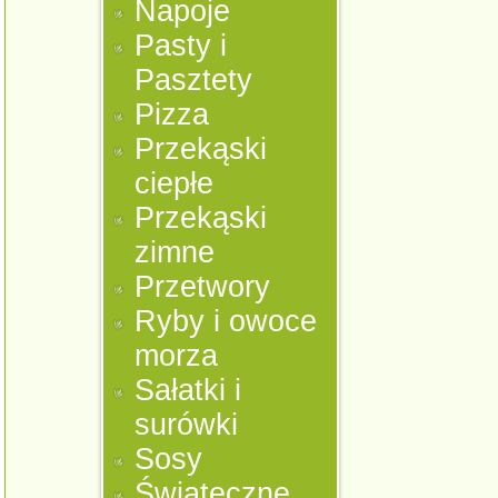
Napoje
Pasty i
Pasztety
Pizza
Przekąski
ciepłe
Przekąski
zimne
Przetwory
Ryby i owoce
morza
Sałatki i
surówki
Sosy
Świąteczne