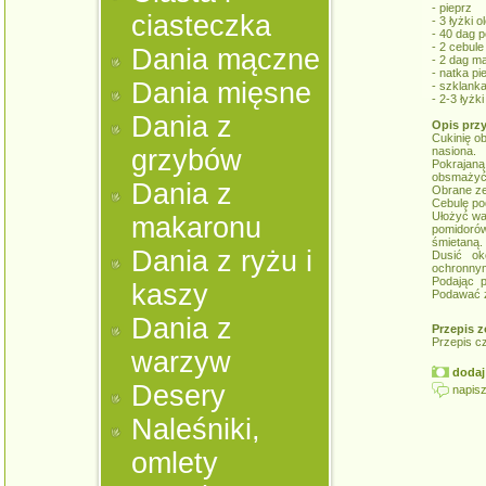
- pieprz
ciasteczka
- 3 łyżki ol
- 40 dag 
- 2 cebule
Dania mączne
- 2 dag m
- natka pi
Dania mięsne
- szklank
- 2-3 łyżk
Dania z
Opis prz
Cukinię ob
grzybów
nasiona.
Pokrajan
obsmażyć 
Dania z
Obrane ze
Cebulę po
Ułożyć wa
makaronu
pomidoró
śmietaną.
Dania z ryżu i
Dusić ok
ochronnym
Podając p
kaszy
Podawać z
Dania z
Przepis z
Przepis c
warzyw
dodaj 
Desery
napisz
Naleśniki,
omlety