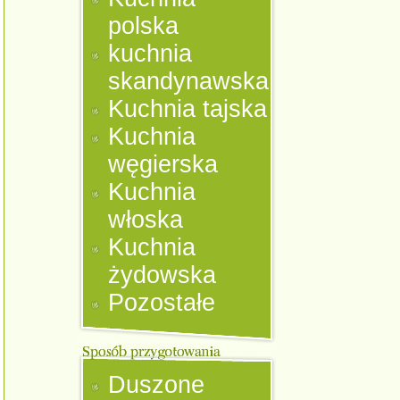
polska
kuchnia
skandynawska
Kuchnia tajska
Kuchnia
węgierska
Kuchnia
włoska
Kuchnia
żydowska
Pozostałe
Duszone