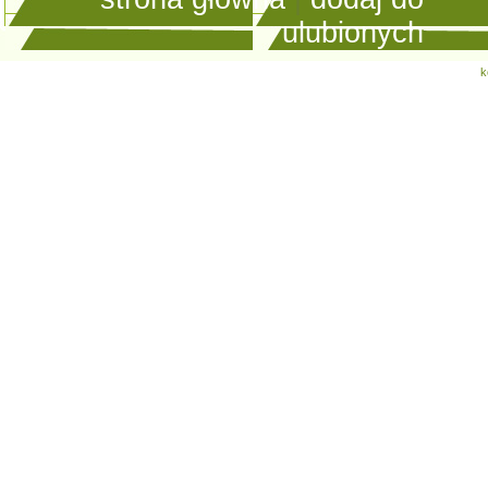
ulubionych
k