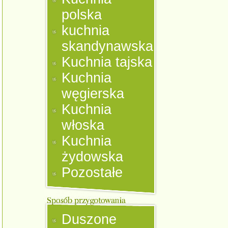
polska
kuchnia
skandynawska
Kuchnia tajska
Kuchnia
węgierska
Kuchnia
włoska
Kuchnia
żydowska
Pozostałe
Duszone