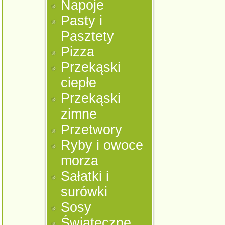
Napoje
Pasty i
Pasztety
Pizza
Przekąski
ciepłe
Przekąski
zimne
Przetwory
Ryby i owoce
morza
Sałatki i
surówki
Sosy
Świąteczne