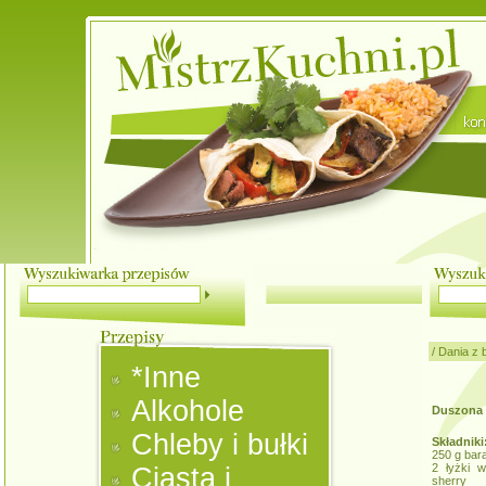
/
Dania z 
*Inne
Alkohole
Duszona 
Chleby i bułki
Składniki
250 g bar
2 łyżki 
Ciasta i
sherry