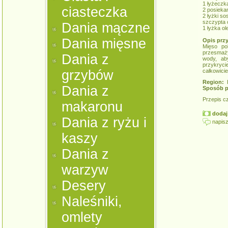
1 łyżeczk
ciasteczka
2 posieka
2 łyżki s
szczypta c
Dania mączne
1 łyżka ol
Dania mięsne
Opis prz
Mięso po
przesmaży
Dania z
wody, ab
przykryci
grzybów
całkowici
Region:
K
Dania z
Sposób p
Przepis c
makaronu
dodaj 
Dania z ryżu i
napisz
kaszy
Dania z
warzyw
Desery
Naleśniki,
omlety