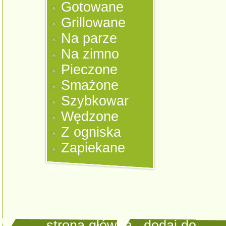
Gotowane
Grillowane
Na parze
Na zimno
Pieczone
Smażone
Szybkowar
Wędzone
Z ogniska
Zapiekane
strona główna
|
dodaj do