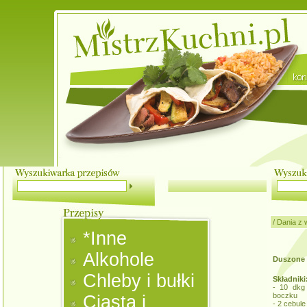
/
Dania z
*Inne
Alkohole
Duszone 
Chleby i bułki
Składniki
- 10 dkg
boczku
Ciasta i
- 2 cebule