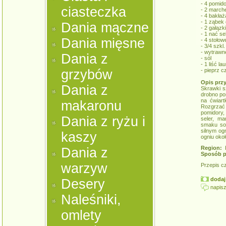
- 4 pomid
ciasteczka
- 2 march
- 4 bakła
- 1 ząbek
Dania mączne
- 2 gałązk
- 1 nać se
Dania mięsne
- 4 stołow
- 3/4 szkl.
- wytrawn
Dania z
- sól
- 1 liść la
grzybów
- pieprz c
Opis prz
Dania z
Skrawki s
drobno po
na ćwiart
makaronu
Rozgrzać
pomidory,
Dania z ryżu i
seler, ma
smaku sol
silnym og
kaszy
ogniu okoł
Region:
K
Dania z
Sposób p
warzyw
Przepis c
dodaj 
Desery
napisz
Naleśniki,
omlety