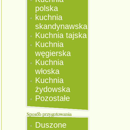
polska
kuchnia
skandynawska
Kuchnia tajska
Kuchnia
węgierska
Kuchnia
włoska
Kuchnia
żydowska
Pozostałe
Duszone