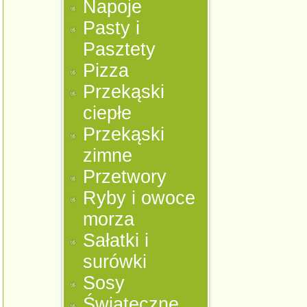
Napoje
Pasty i
Pasztety
Pizza
Przekąski
ciepłe
Przekąski
zimne
Przetwory
Ryby i owoce
morza
Sałatki i
surówki
Sosy
Świąteczne