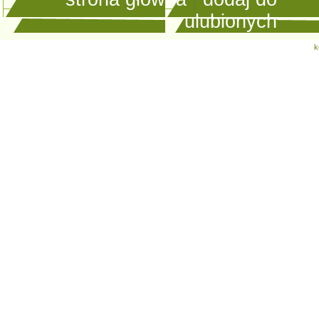
ulubionych
k