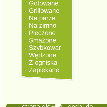
Gotowane
Grillowane
Na parze
Na zimno
Pieczone
Smażone
Szybkowar
Wędzone
Z ogniska
Zapiekane
strona główna
|
dodaj do