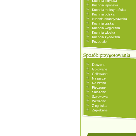
Kuchnia indyjska
Kuchnia japońska
Kuchnia meksykańska
Kuchnia polska
kuchnia skandynawska
Kuchnia tajska
Kuchnia węgierska
Kuchnia włoska
Kuchnia żydowska
Pozostałe
Duszone
Gotowane
Grillowane
Na parze
Na zimno
Pieczone
Smażone
Szybkowar
Wędzone
Z ogniska
Zapiekane