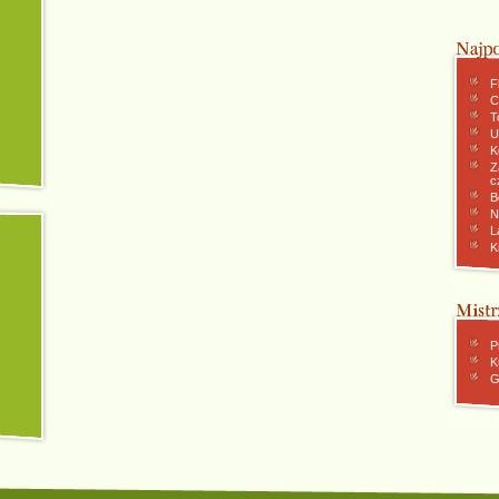
F
C
To
U
K
Z
c
B
N
L
K
P
K
G