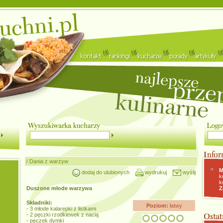
/
Dania z warzyw
M
dodaj do ulubionych
wydrukuj
wyślij
k
k
Duszone młode warzywa
Z
Składniki:
Poziom:
łatwy
- 3 młode kalarepki z listkami
- 2 pęczki rzodkiewek z nacią
- pęczek dymki