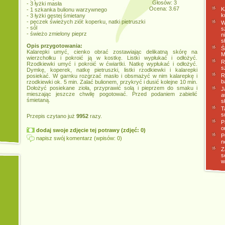
Głosów: 3
- 3 łyżki masła
Ocena: 3.67
K
- 1 szkanka bulionu warzywnego
k
- 3 łyżki gęstej śmietany
- pęczek świeżych ziół: koperku, natki pietruszki
W
- sól
s
- świeżo zmielony pieprz
n
s
Opis przygotowania:
Ś
Kalarepki umyć, cienko obrać zostawiając delikatną skórę na
M
wierzchołku i pokroić ją w kostkę. Listki wypłukać i odłożyć.
R
Rzodkiewki umyć i pokroić w ćwiartki. Natkę wypłukać i odłożyć.
s
Dymkę, koperek, natkę pietruszki, listki rzodkiewki i kalarepki
R
posiekać. W garnku rozgrzać masło i obsmażyć w nim kalarepkę i
b
rzodkiewki ok. 5 min. Zalać bulionem, przykryć i dusić kolejne 10 min.
Dołożyć posiekane zioła, przyprawić solą i pieprzem do smaku i
J
mieszając jeszcze chwilę pogotować. Przed podaniem zabielić
a
śmietaną.
s
T
s
Przepis czytano już
9952
razy.
P
o
dodaj swoje zdjęcie tej potrawy (zdjęć: 0)
P
napisz swój komentarz (wpisów: 0)
n
Z
s
w