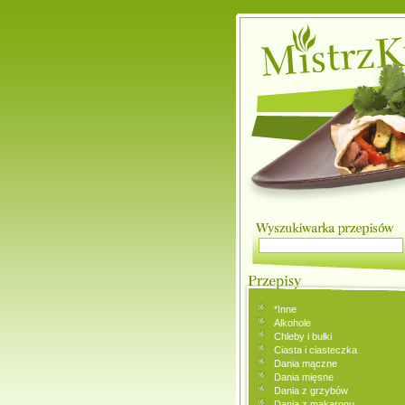
*Inne
Alkohole
Chleby i bułki
Ciasta i ciasteczka
Dania mączne
Dania mięsne
Dania z grzybów
Dania z makaronu