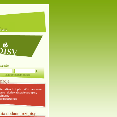
Zapomniałem hasła
istrzKuchni.pl
- załóż darmowe
onto i dodawaj swoje przepisy
ulinarne.
arejestruj się