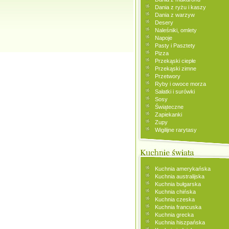
Dania z ryżu i kaszy
Dania z warzyw
Desery
Naleśniki, omlety
Napoje
Pasty i Pasztety
Pizza
Przekąski ciepłe
Przekąski zimne
Przetwory
Ryby i owoce morza
Sałatki i surówki
Sosy
Świąteczne
Zapiekanki
Zupy
Wigilijne rarytasy
Kuchnia amerykańska
Kuchnia australijska
Kuchnia bułgarska
Kuchnia chińska
Kuchnia czeska
Kuchnia francuska
Kuchnia grecka
Kuchnia hiszpańska