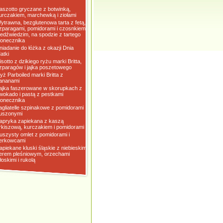
aszotto gryczane z botwinką,
urczakiem, marchewką i ziołami
ytrawna, bezglutenowa tarta z fetą,
zparagami, pomidorami i czosnkiem
iedźwiedzim, na spodzie z tartego
łonecznika
niadanie do łóżka z okazji Dnia
atki
isotto z dzikiego ryżu marki Britta,
zparagów i jajka poszetowego
yż Parboiled marki Britta z
ananami
ajka faszerowane w skorupkach z
wokado i pastą z pestkami
łonecznika
agliatelle szpinakowe z pomidorami
uszonymi
apryka zapiekana z kaszą
rkiszową, kurczakiem i pomidorami
uszysty omlet z pomidorami i
erkowcami
apiekane kluski śląskie z niebieskim
erem pleśniowym, orzechami
łoskimi i rukolą