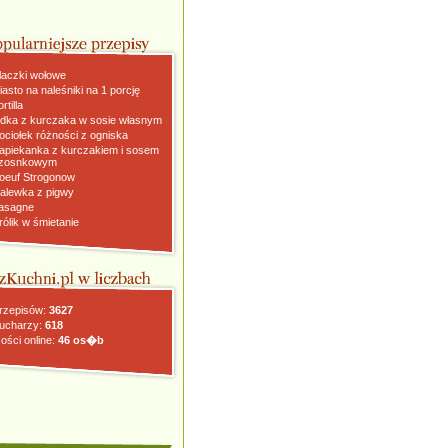
laczki wołowe
iasto na naleśniki na 1 porcję
rtilla
dka z kurczaka w sosie własnym
ociołek różności z ogniska
apiekanka z kurczakiem i sosem
zosnkowym
oeuf Strogonow
alewka z pigwy
asagne
rólik w śmietanie
rzepisów:
3627
ucharzy:
618
ości online:
46 os�b