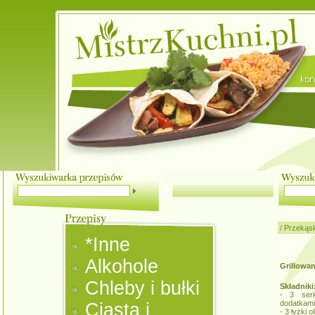
/
Przekąsk
*Inne
Alkohole
Grillowa
Chleby i bułki
Składniki
- 3 ser
dodatkami
Ciasta i
- 3 łyżki o