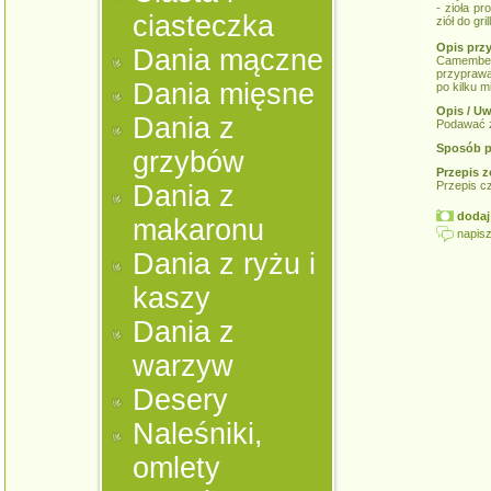
- zioła p
ciasteczka
ziół do gril
Opis prz
Dania mączne
Camember
przyprawac
Dania mięsne
po kilku m
Opis / Uw
Dania z
Podawać z
Sposób p
grzybów
Przepis z
Przepis c
Dania z
dodaj 
makaronu
napisz
Dania z ryżu i
kaszy
Dania z
warzyw
Desery
Naleśniki,
omlety