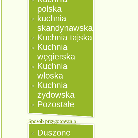
polska
kuchnia
skandynawska
Kuchnia tajska
Kuchnia
węgierska
Kuchnia
włoska
Kuchnia
żydowska
Pozostałe
Duszone