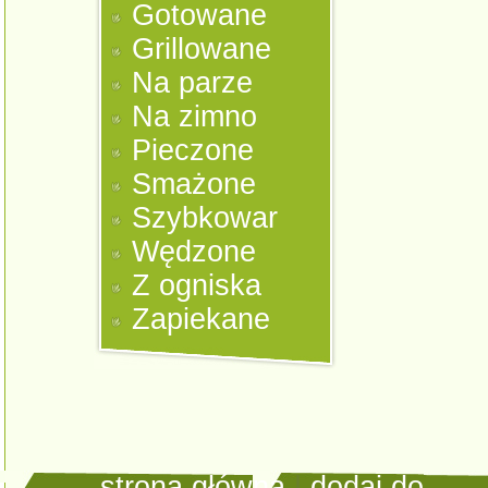
Gotowane
Grillowane
Na parze
Na zimno
Pieczone
Smażone
Szybkowar
Wędzone
Z ogniska
Zapiekane
strona główna
|
dodaj do