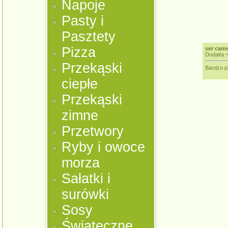
Napoje
Pasty i
Pasztety
Pizza
ser cam
Dodał/a
Przekąski
Bardzo pr
ciepłe
Przekąski
zimne
Przetwory
Ryby i owoce
morza
Sałatki i
surówki
Sosy
Świąteczne