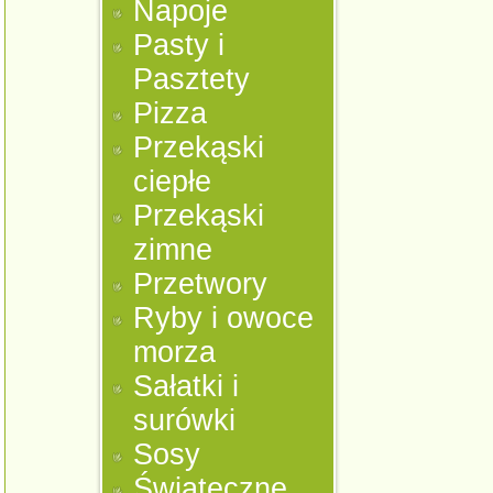
Napoje
Pasty i
Pasztety
Pizza
Przekąski
ciepłe
Przekąski
zimne
Przetwory
Ryby i owoce
morza
Sałatki i
surówki
Sosy
Świąteczne