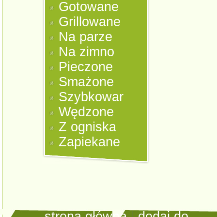
Gotowane
Grillowane
Na parze
Na zimno
Pieczone
Smażone
Szybkowar
Wędzone
Z ogniska
Zapiekane
strona główna
|
dodaj do