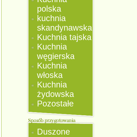
polska
kuchnia
skandynawska
Kuchnia tajska
Kuchnia
węgierska
Kuchnia
włoska
Kuchnia
żydowska
Pozostałe
Duszone