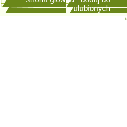
ulubionych
k