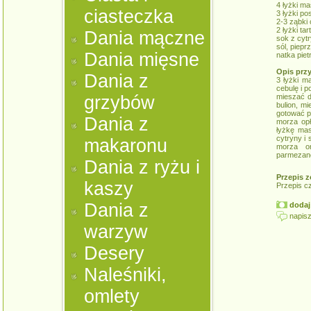
4 łyżki ma
ciasteczka
3 łyżki po
2-3 ząbki
2 łyżki ta
Dania mączne
sok z cyt
sól, pieprz
Dania mięsne
natka piet
Opis prz
Dania z
3 łyżki m
cebulę i p
grzybów
mieszać d
bulion, m
gotować p
Dania z
morza opł
łyżkę mas
cytryny i
makaronu
morza o
parmezane
Dania z ryżu i
Przepis z
kaszy
Przepis c
Dania z
dodaj 
napisz
warzyw
Desery
Naleśniki,
omlety