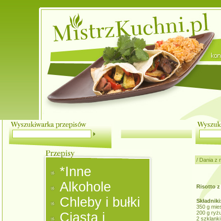
/
Dania z 
*Inne
Alkohole
Risotto 
Chleby i bułki
Składniki
350 g mie
200 g ryżu
Ciasta i
2 szklanki